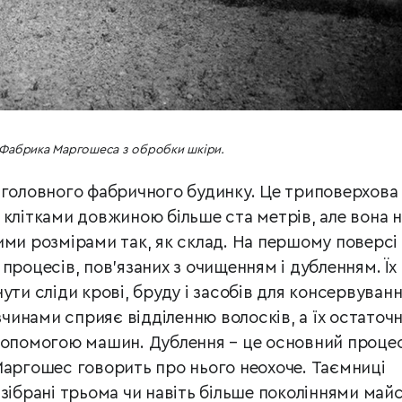
Фабрика Маргошеса з обробки шкіри.
 головного фабричного будинку. Це триповерхова
 клітками довжиною більше ста метрів, але вона н
ими розмірами так, як склад. На першому поверсі
процесів, пов’язаних з очищенням і дубленням. Їх
ути сліди крові, бруду і засобів для консервуванн
инами сприяє відділенню волосків, а їх остаточ
допомогою машин. Дублення – це основний проце
Маргошес говорить про нього неохоче. Таємниці
зібрані трьома чи навіть більше поколіннями майс