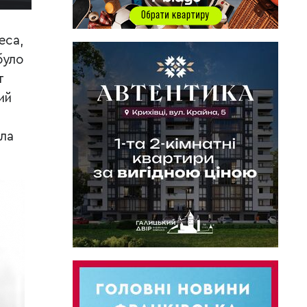
еса,
було
т
ий
ила