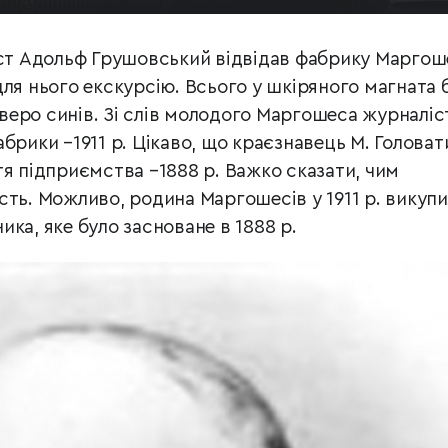
іст Адольф Грушовський відвідав фабрику Маргош
ля нього екскурсію. Всього у шкіряного магната 
етверо синів. Зі слів молодого Маргошеса журналіс
брики –1911 р. Цікаво, що краєзнавець М. Головат
тя підприємства –1888 р. Важко сказати, чим
сть. Можливо, родина Маргошесів у 1911 р. викуп
ка, яке було засноване в 1888 р.