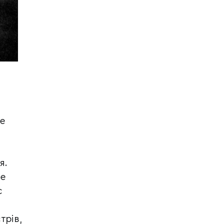
е
я.
не
с
трів,