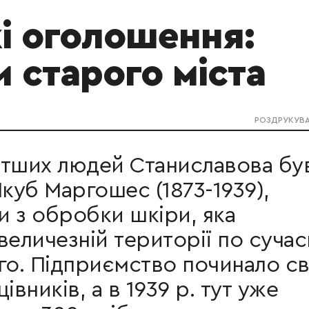
і оголошення:
и старого міста
РОЗДРУКУВ
атших людей Станиславова бу
уб Маргошес (1873-1939),
 з обробки шкіри, яка
величезній території по сучас
ого. Підприємство починало с
івників, а в 1939 р. тут уже