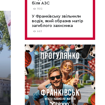
біля АЗС
1102
У Франківську звільнили
водія, який образив матір
загиблого захисника
663