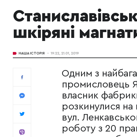
Станиславівськ
шкіряні магнат
НАША ІСТОРІЯ
19:22, 21.01, 2019
Одним з найбаг
промисловець Як
власник фабрики
розкинулися на 
вул. Ленкавськ
роботу з 20 прац