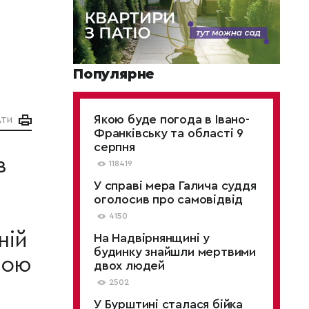
Популярне
Якою буде погода в Івано-
АТИ
Франківську та області 9
серпня
в
118419
У справі мера Галича суддя
оголосив про самовідвід
4150
ній
На Надвірнянщині у
будинку знайшли мертвими
вою
двох людей
2502
У Бурштині сталася бійка