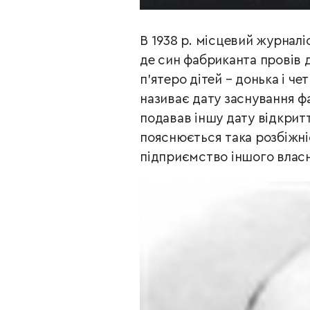
В 1938 р. місцевий журнал
де син фабриканта провів д
п’ятеро дітей – донька і ч
називає дату заснування фа
подавав іншу дату відкрит
пояснюється така розбіжні
підприємство іншого власни