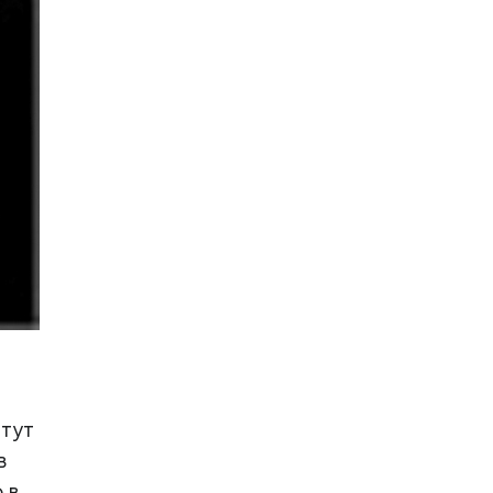
 тут
в
 в