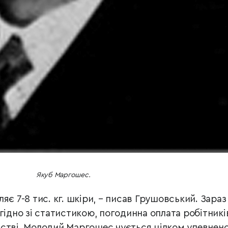
Якуб Маргошес.
яє 7-8 тис. кг. шкіри, – писав Грушовський. Зараз
гідно зі статистикою, погодинна оплата робітникі
стві. Молодий Маргошес чується цілком упевнено