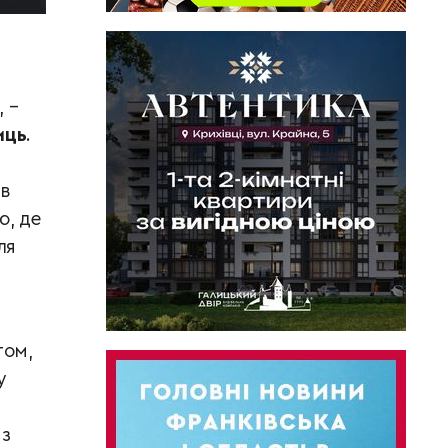
 –
иць
.
 в
ю, де
ля
том,
у
 з