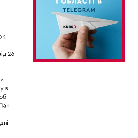
ок.
ід 26
ги
у в
щоб
 Пан
дні