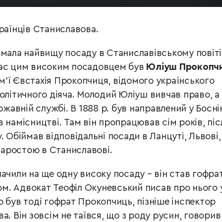
раїнців Станиславова.
ймала найвищу посаду в Станиславівському повіті,
час цим високим посадовцем був
Юліуш Прокопч
сім’ї Євстахія Прокопчиця, відомого українського
олітичного діяча. Молодий Юліуш вивчав право, а
ржавній службі. В 1888 р. був направлений у Босні
 намісництві. Там він пропрацював сім років, піс
. Обіймав відповідальні посади в Ланцуті, Львові,
старостою в Станиславові.
ачили на ще одну високу посаду – він став гофра
м. Адвокат Теофіл Окуневський писав про нього 
 був тоді гофрат Прокопчиць, пізніше інспектор
а. Він зовсім не таївся, що з роду русин, говорив