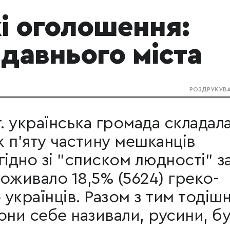
і оголошення:
 давнього міста
РОЗДРУКУВ
т. українська громада складал
 п'яту частину мешканців
гідно зі "списком людності" з
 проживало 18,5% (5624) греко-
 українців. Разом з тим тодішн
вони себе називали, русини, б