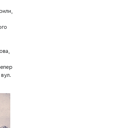
рили,
ого
ова,
тепер
 вул.