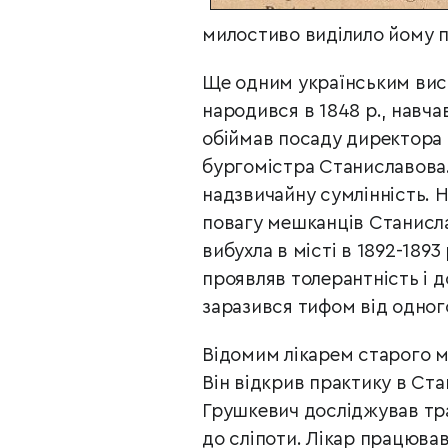
милостиво виділило йому п
Ще одним українським ви
народився в 1848 р., навчав
обіймав посаду директора 
бургомістра Станиславова. 
надзвичайну сумлінність. Н
повагу мешканців Станисла
вибухла в місті в 1892-1893
проявляв толерантність і д
заразився тифом від одного
Відомим лікарем старого м
Він відкрив практику в Ста
Грушкевич досліджував тра
до сліпоти. Лікар працював