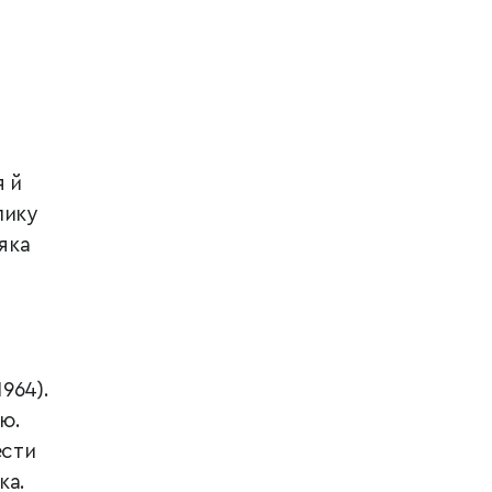
я й
лику
яка
1964).
тю.
ести
ка.