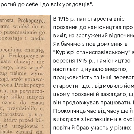
рогий до себе і до всіх урядовців".
В 1915 р. пан староста вніс
прохання до намісництва про
вихід на заслужений відпочин
Як бачимо з повідомлення в
"Кур’єрі станиславівському" в
вересня 1915 р., намісництво
настільки цінувало енергію,
працьовитість та інші перева
старости, що… відмовило йом
цьому проханні й зажадало, 
він продовжував працювати.
Прокопчиць час від часу ще й
виїжджав з інспекціями в сусі
повіти й брав участь у різних