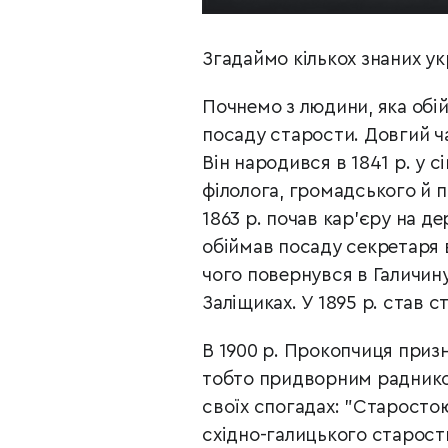
Згадаймо кількох знаних ук
Почнемо з людини, яка обі
посаду старости. Довгий 
Він народився в 1841 р. у 
філолога, громадського й п
1863 р. почав кар’єру на де
обіймав посаду секретаря в
чого повернувся в Галичину
Заліщиках. У 1895 р. став 
В 1900 р. Прокопчиця призн
тобто придворним раднико
своїх спогадах: "Старостою
східно-галицького староств