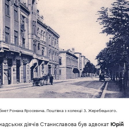
бінет Романа Яросевича. Поштівка з колекції З. Жеребецького.
адських діячів Станиславова був адвокат
Юрій