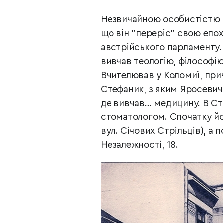
Незвичайною особистістю 
що він "переріс" свою епох
австрійського парламенту. 
вивчав теологію, філософію
Вчителював у Коломиї, прич
Стефаник, з яким Яросевич 
де вивчав… медицину. В С
стоматологом. Спочатку йог
вул. Січових Стрільців), а 
Незалежності, 18.