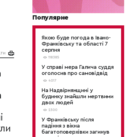
Популярне
Якою буде погода в Івано-
Франківську та області 7
серпня
АТИ
118385
У справі мера Галича суддя
а
оголосив про самовідвід
4017
На Надвірнянщині у
а
будинку знайшли мертвими
двох людей
2300
і
У Франківську після
падіння з вікна
ули
багатоповерхівки загинув