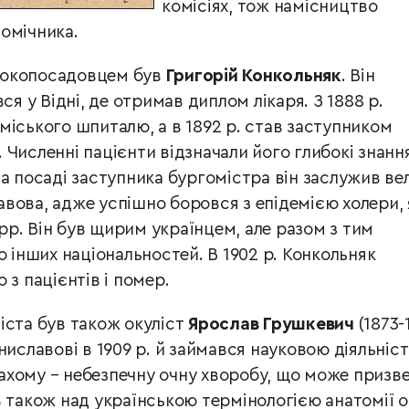
комісіях, тож намісництво
омічника.
сокопосадовцем був
Григорій Конкольняк
. Він
ся у Відні, де отримав диплом лікаря. З 1888 р.
міського шпиталю, а в 1892 р. став заступником
Численні пацієнти відзначали його глибокі знанн
а посаді заступника бургомістра він заслужив ве
вова, адже успішно боровся з епідемією холери, 
 рр. Він був щирим українцем, але разом з тим
о інших національностей. В 1902 р. Конкольняк
 з пацієнтів і помер.
іста був також окуліст
Ярослав Грушкевич
(1873-
ниславові в 1909 р. й займався науковою діяльніс
хому – небезпечну очну хворобу, що може призв
 також над українською термінологією анатомії о