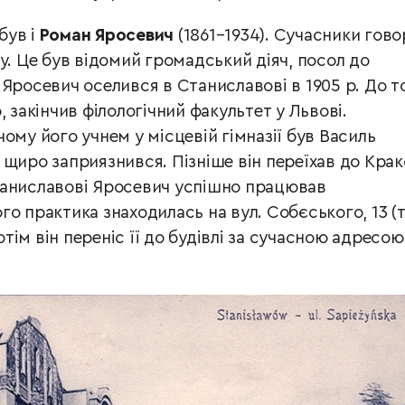
був і
Роман Яросевич
(1861–1934). Сучасники гово
у. Це був відомий громадський діяч, посол до
Яросевич оселився в Станиславові в 1905 р. До т
, закінчив філологічний факультет у Львові.
ому його учнем у місцевій гімназії був Василь
щиро заприязнився. Пізніше він переїхав до Крак
таниславові Яросевич успішно працював
о практика знаходилась на вул. Собєського, 13 (
потім він переніс її до будівлі за сучасною адресою