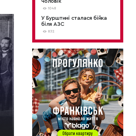
чоловік
1048
У Бурштині сталася бійка
біля АЗС
832