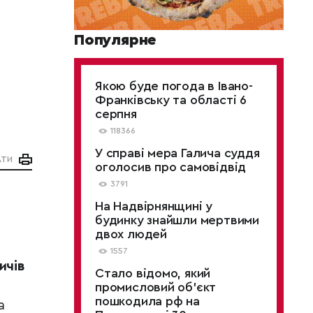
Популярне
Якою буде погода в Івано-
Франківську та області 6
серпня
118366
У справі мера Галича суддя
АТИ
оголосив про самовідвід
3791
На Надвірнянщині у
будинку знайшли мертвими
двох людей
1557
ичів
Стало відомо, який
промисловий об’єкт
пошкодила рф на
а