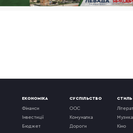
ЕКОНОМІКА
СУСПІЛЬСТВО
СТИЛЬ
фінанси
ООС
літера
інвестиції
комуналка
музика
бюджет
Дороги
кіно