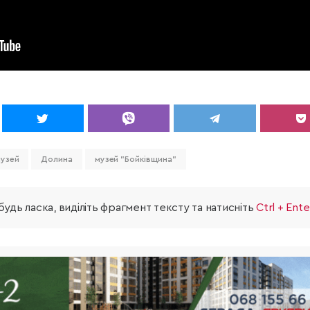
узей
Долина
музей "Бойківщина"
удь ласка, виділіть фрагмент тексту та натисніть
Ctrl + Ente