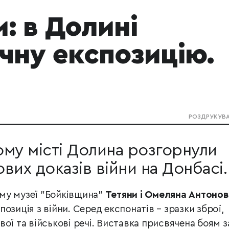
: в Долині
чну експозицію.
РОЗДРУКУВ
му місті Долина розгорнули
вих доказів війни на Донбасі.
му музеї "Бойківщина"
Тетяни і Омеляна Антонов
озиція з війни. Серед експонатів – зразки зброї,
ої та військові речі. Виставка присвячена боям з