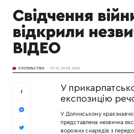
Свідчення війни
відкрили незви
ВІДЕО
СУСПІЛЬСТВО
07:14, 01.03, 2016
У прикарпатсько
експозицію речо
У Долинському краєзнавчо
представлена незвична експ
ворожих снарядів з передов