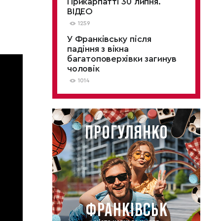
Прикарпатті 30 липня.
ВІДЕО
1259
У Франківську після
падіння з вікна
багатоповерхівки загинув
чоловік
1014