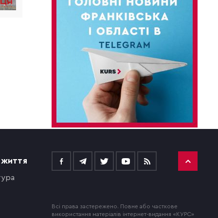
 ЖИТТЯ
тура
Всі права застережено. Повне або часткове
використання матеріалів інтернет-видання «КУРС»