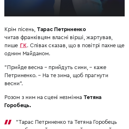
Крім пісень,
Тарас Петриненко
читав франківцям власні вірші, жартував,
пише
ГК
. Співак сказав, що в повітрі пахне ще
одним Майданом.
"Прийде весна – прийдуть сини, – каже
Петриненко. – На те зима, щоб прагнути
весни".
Розом з ним на сцені незмінна
Тетяна
Горобець.
"Тарас Петриненко та Тетяна Горобець