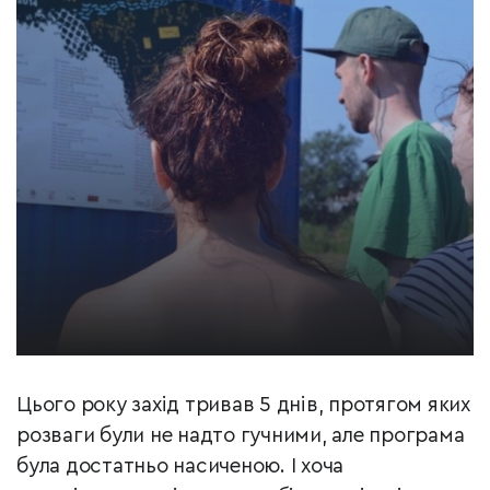
Цього року захід тривав 5 днів, протягом яких
розваги були не надто гучними, але програма
була достатньо насиченою. І хоча