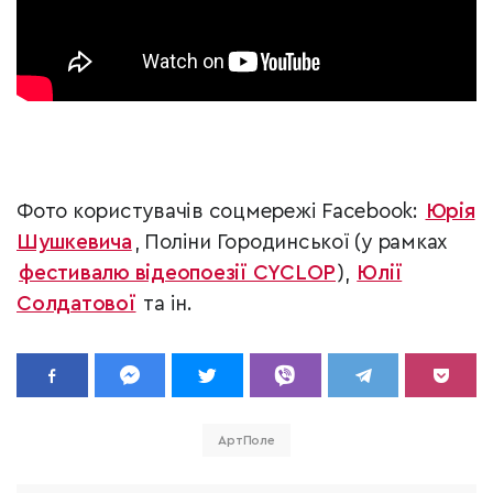
Фото користувачів соцмережі Facebook:
Юрія
Шушкевича
, Поліни Городинської (у рамках
фестивалю відеопоезії CYCLOP
),
Юлії
Солдатової
та ін.
АртПоле