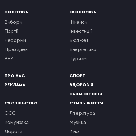
ПОЛІТИКА
ЕКОНОМІКА
вибори
фінанси
партії
інвестиції
реформи
бюджет
президент
енергетика
ВРУ
туризм
ПРО НАС
СПОРТ
РЕКЛАМА
ЗДОРОВ'Я
НАША ІСТОРІЯ
СУСПІЛЬСТВО
СТИЛЬ ЖИТТЯ
ООС
література
комуналка
музика
Дороги
кіно