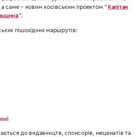
а саме – новим косівським проектом "
Капітан
льщина
".
рських пішохідних маршрутів:
жки)
ається до видавництв, спонсорів, меценатів та