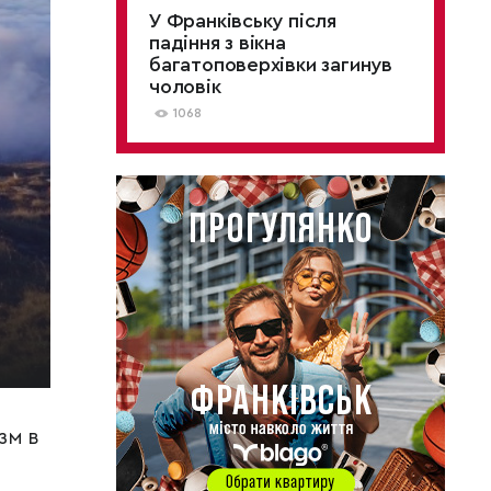
У Франківську після
падіння з вікна
багатоповерхівки загинув
чоловік
1068
зм в