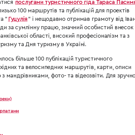
атися
послугами туристичного гіда Тараса Пасим
изько 100 маршрутів та публікацій для проектів
а "
Гуцулія
"
і нещодавно отримав грамоту від Іва
ди за сумлінну працю, значний особистий внесок 
нківської області, високий професіоналізм та з
ризму та Дня туризму в Україні.
вилось більше 100 публікацій туристичного
охідних та велосипедних маршрутів, карти, описи
ю з мандрівниками, фото- та відеозвіти. Для зручно
реки)
арпатами