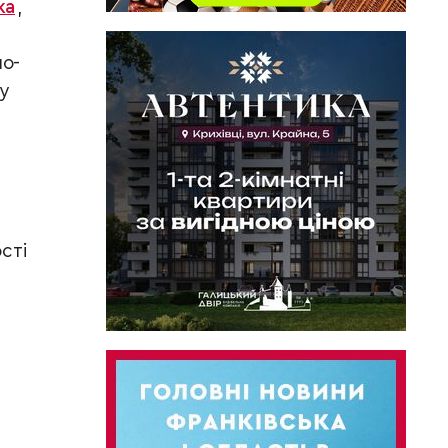
ка
,
но-
у
сті