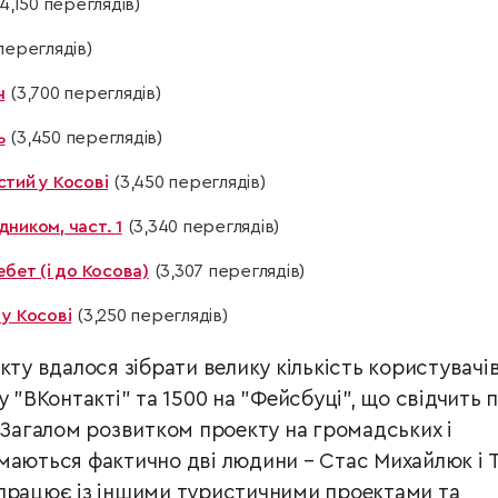
4,150 переглядів)
переглядів)
ч
(3,700 переглядів)
ь
(3,450 переглядів)
стий у Косові
(3,450 переглядів)
ником, част. 1
(3,340 переглядів)
ебет (і до Косова)
(3,307 переглядів)
 у Косові
(3,250 переглядів)
кту вдалося зібрати велику кількість користувачів
у "ВКонтакті" та 1500 на "Фейсбуці", що свідчить 
 Загалом розвитком проекту на громадських і
маються фактично дві людини – Стас Михайлюк і 
працює із іншими туристичними проектами та