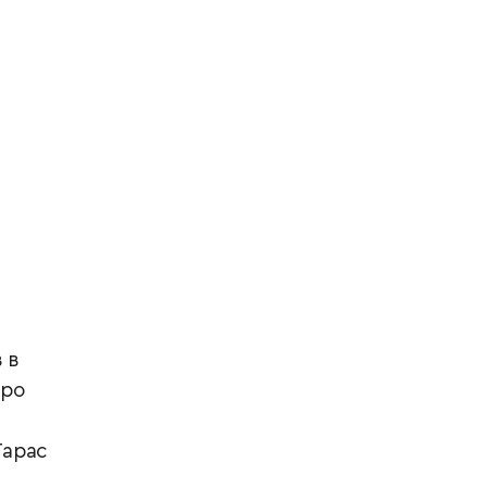
 в
про
Тарас