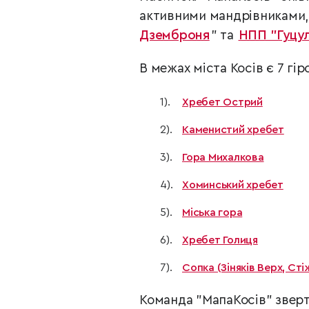
активними мандрівниками, 
Дземброня
" та
НПП "Гуцу
В межах міста Косів є 7 гі
Хребет Острий
Каменистий хребет
Гора Михалкова
Хоминський хребет
Міська гора
Хребет Голиця
Сопка (Зіняків Верх, Сті
Команда "МапаКосів" зверт