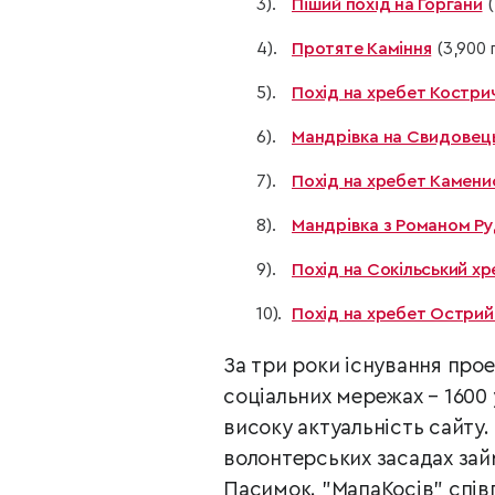
Піший похід на Горгани
(
Протяте Каміння
(3,900 
Похід на хребет Костри
Мандрівка на Свидовец
Похід на хребет Камени
Мандрівка з Романом Руд
Похід на Сокільський хр
Похід на хребет Острий
За три роки існування прое
соціальних мережах – 1600 
високу актуальність сайту.
волонтерських засадах зай
Пасимок. "МапаКосів" спів