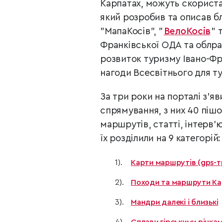
Карпатах, можуть скорист
який розробив та описав бл
"МапаКосів", "
ВелоКосів
"
т
Франківської ОДА та облра
розвиток туризму Івано-Фра
нагоди Всесвітнього для ту
За три роки на порталі з’я
спрямування, з них 40 піш
маршрутів, статті, інтерв’
їх розділили на 9 категорій:
Карти маршрутів (gps-т
Походи та маршрути К
Мандри далекі і близькі