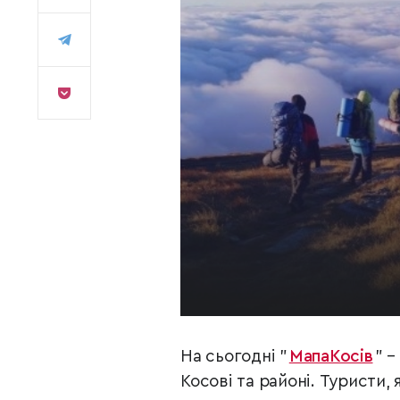
На сьогодні "
МапаКосів
" –
Косові та районі. Туристи, 