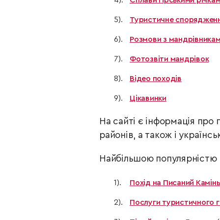
Сплави гірськими річка
Туристичне споряджен
Розмови з мандрівника
Фотозвіти мандрівок
Відео походів
Цікавинки
На сайті є інформація про 
районів, а також і українсь
Найбільшою популярністю к
Похід на Писаний Камін
Послуги туристичного г