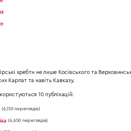
ми
ня
ми
гірські хребти не лише Косівського та Верховинсь
ких Карпат та навіть Кавказу.
ористуються 10 публікацій:
ь
(6,150 переглядів)
іда
(4,650 переглядів)