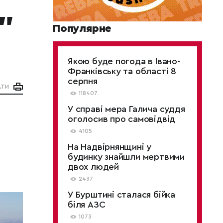
"
Популярне
Якою буде погода в Івано-
Франківську та області 8
серпня
АТИ
118407
У справі мера Галича суддя
оголосив про самовідвід
4105
На Надвірнянщині у
будинку знайшли мертвими
двох людей
2437
У Бурштині сталася бійка
біля АЗС
1073