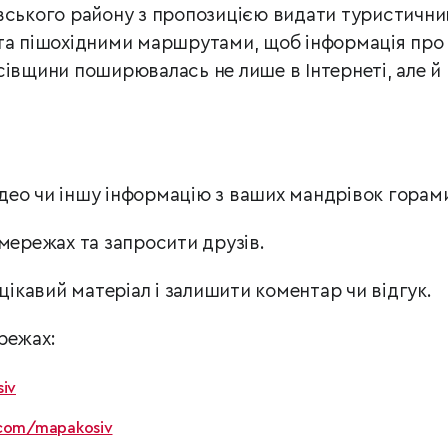
вського району з пропозицією видати туристични
 та пішохідними маршрутами, щоб інформація про
сівщини поширювалась не лише в Інтернеті, але й
відео чи іншу інформацію з ваших мандрівок горам
мережах та запросити друзів.
 цікавий матеріал і залишити коментар чи відгук.
режах:
iv
com/mapakosiv