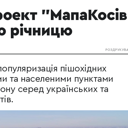
роект "МапаКосів
ю річницю
РОЗДРУКУВ
популяризація пішохідних
ми та населеними пунктами
ону серед українських та
тів.