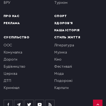
ВРУ
туризм
ПРО НАС
СПОРТ
РЕКЛАМА
ЗДОРОВ'Я
НАША ІСТОРІЯ
СУСПІЛЬСТВО
СТИЛЬ ЖИТТЯ
ООС
література
комуналка
музика
Дороги
кіно
будівництво
фестивалі
церква
мода
ДТП
подорожі
кримінал
Карпати