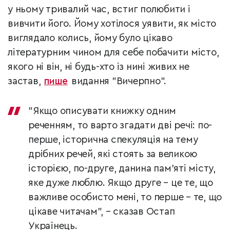
у ньому тривалий час, встиг полюбити і
вивчити його. Йому хотілося уявити, як місто
виглядало колись, йому було цікаво
літературним чином для себе побачити місто,
якого ні він, ні будь-хто із нині живих не
застав,
пише
видання "Вичерпно".
"Якщо описувати книжку одним
реченням, то варто згадати дві речі: по-
перше, історична спекуляція на тему
дрібних речей, які стоять за великою
історією, по-друге, данина пам’яті місту,
яке дуже люблю. Якщо друге – це те, що
важливе особисто мені, то перше – те, що
цікаве читачам", – сказав Остап
Українець.