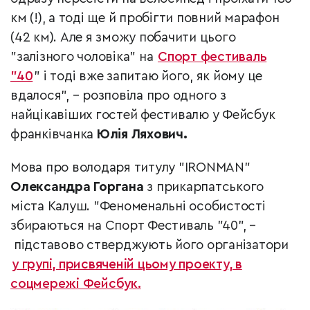
км (!), а тоді ще й пробігти повний марафон
(42 км). Але я зможу побачити цього
"залізного чоловіка" на
Спорт фестиваль
"40
" і тоді вже запитаю його, як йому це
вдалося", – розповіла про одного з
найцікавіших гостей фестивалю у Фейсбук
франківчанка
Юлія Ляхович.
Мова про володаря титулу "IRONMAN"
Олександра Горгана
з прикарпатського
міста Калуш. "Феноменальні особистості
збираються на Спорт Фестиваль "40",
–
підставово стверджують його організатори
у групі, присвяченій цьому проекту, в
соцмережі Фейсбук.