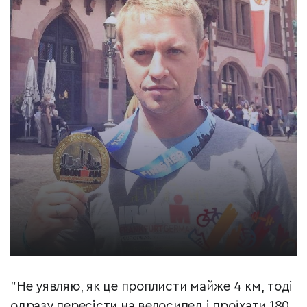
"Не уявляю, як це проплисти майже 4 км, тоді
одразу пересісти на велосипед і проїхати 180