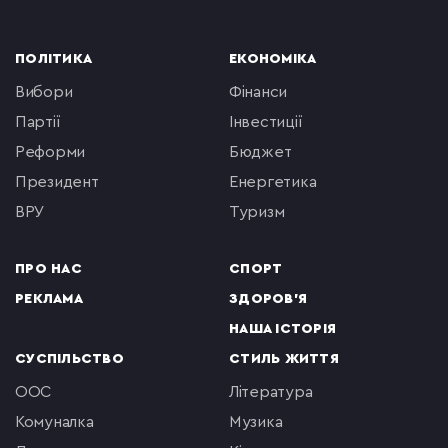
ПОЛІТИКА
ЕКОНОМІКА
вибори
фінанси
партії
інвестиції
реформи
бюджет
президент
енергетика
ВРУ
туризм
ПРО НАС
СПОРТ
РЕКЛАМА
ЗДОРОВ'Я
НАША ІСТОРІЯ
СУСПІЛЬСТВО
СТИЛЬ ЖИТТЯ
ООС
література
комуналка
музика