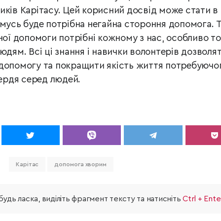
иків Карітасу. Цей корисний досвід може стати в
омусь буде
потрібна негайна стороння допомога. Т
ної допомоги потрібні
кожному з нас, особливо то
юдям. Всі ці знання і навички
волонтерів дозволя
 допомогу та покращити якість життя
потребуючог
ердя серед людей.
Карітас
допомога хворим
удь ласка, виділіть фрагмент тексту та натисніть
Ctrl + Ente