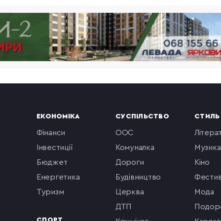
ЕКОНОМІКА
СУСПІЛЬСТВО
СТИЛЬ
фінанси
ООС
літера
інвестиції
комуналка
музика
бюджет
Дороги
кіно
енергетика
будівництво
фестив
туризм
церква
мода
ДТП
подор
СПОРТ