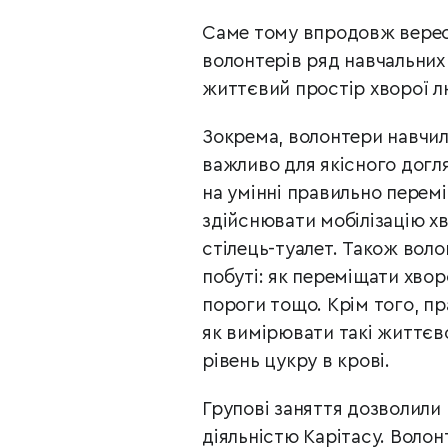
Саме тому впродовж верес
волонтерів ряд
навчальних 
життєвий простір хворої
л
Зокрема, волонтери навчили
важливо для
якісного догл
на умінні правильно
перемі
здійснювати мобілізацію хв
стілець-туалет. Також вол
побуті: як переміщати хвор
пороги тощо. Крім того, п
як
вимірювати такі життєво
рівень цукру в крові.
Групові заняття дозволили
діяльністю Карітасу.
Волон