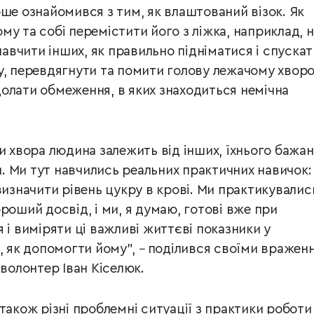
ерше
ознайомився з тим, як влаштований візок. Як
му та собі перемістити
його з ліжка, наприклад, 
 навчити інших, як правильно підніматися і
спускат
у, перевдягнути та помити голову лежачому хворо
лати обмеження, в яких знаходиться немічна
и хвора людина залежить від інших, їхнього бажан
и. Ми
тут навчились реальних практичних навичок:
визначити рівень цукру в крові. Ми практикувалис
роший досвід, і ми, я думаю, готові вже при
 і виміряти ці важливі життєві показники у
и, як допомогти йому",
–
поділився своїми вражен
 волонтер Іван Кіселюк.
також різні проблемні ситуації з практики роботи