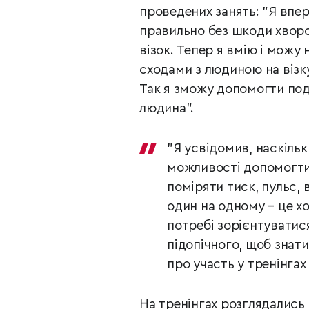
проведених занять: "Я вп
правильно без шкоди хворо
візок. Тепер я вмію і можу
сходами з людиною на візк
Так я
зможу допомогти подо
людина".
"Я усвідомив, наскільк
можливості допомогт
поміряти тиск, пульс, 
один на одному – це хо
потребі зорієнтуватися
підопічного, щоб знат
про участь у тренінгах
На тренінгах розглядались 