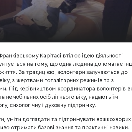
ранківському Карітасі втілює ідею діяльності
унтується на тому, що одна людина допомагає інш
життя. За
традицією, волонтери залучаються до
віку, з жертвами тоталітарних
режимів та з
ми. Під керівництвом координатора волонтерів в
а немобільних осіб літнього віку, надають їм
гу, сихологічну і духовну підтримку.
и, уміти доглядати та підтримувати важкохворих 
во отримати базові знання та практичні навики.