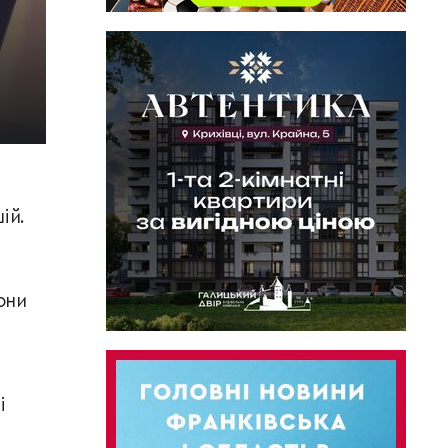
ій.
они
і