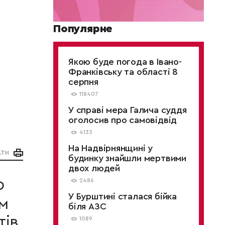
Популярне
Якою буде погода в Івано-
Франківську та області 8
серпня
118407
У справі мера Галича суддя
оголосив про самовідвід
4133
На Надвірнянщині у
АТИ
будинку знайшли мертвими
двох людей
2486
Ф
У Бурштині сталася бійка
м
біля АЗС
тів
1089