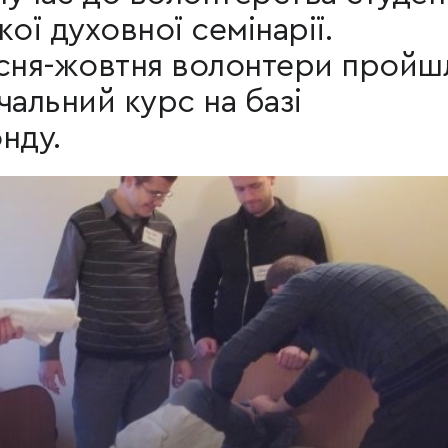
ої духовної семінарії.
сня-жовтня волонтери пройш
чальний курс на базі
нду.