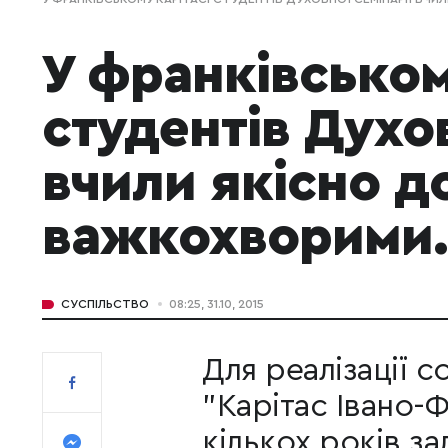
У франківськом
студентів Духов
вчили якісно д
важкохворими
СУСПІЛЬСТВО
08:25, 31.10, 2015
Для реалізації 
"Карітас Івано-
кількох років з