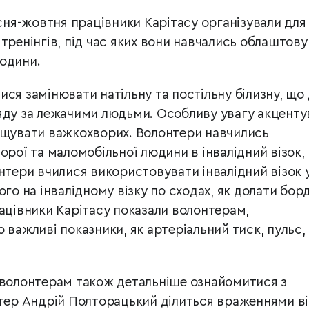
ня-жовтня працівники Карітасу організували для
тренінгів, під час яких вони навчались облаштов
юдини.
ся замінювати натільну та постільну білизну, що
яду за лежачими людьми. Особливу увагу акценту
щувати важкохворих. Волонтери навчились
орої та мало
мобільної людини в інвалідний візок,
онтери вчилися
використовувати інвалідний візок 
ого на інвалідному візку по сходах,
як долати бор
рацівники Карітасу показали волонтерам,
 важливі показники, як артеріальний тиск, пульс,
 волонтерам також детальніше ознайомитися з
тер Андрій Полторацький ділиться враженнями в