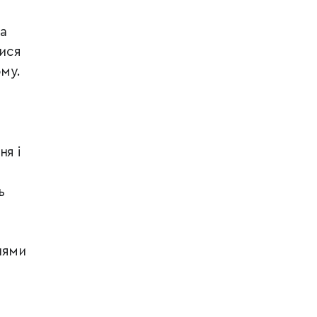
на
ися
му.
ня і
ь
нями