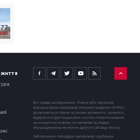
 ЖИТТЯ
тура
Всі права застережено. Повне або часткове
використання матеріалів інтернет-видання «КУРС»
алі
дозволяється тільки за умови активного, прямого,
відкритого для пошукових систем гіперпосилання
на конкретну новину чи матеріал та згадки
першоджерела не нижче другого абзацу тексту.
ожі
Заборонено передрук матеріалів з рубрики