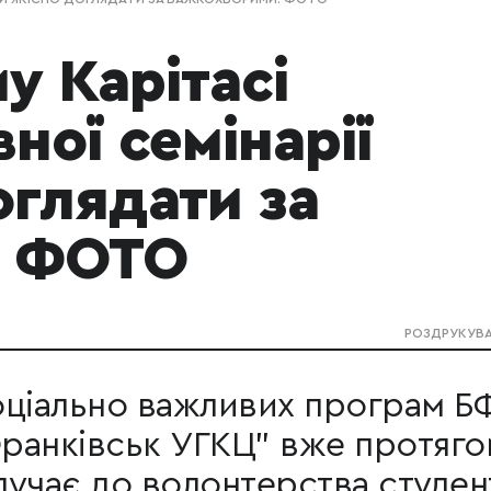
у Карітасі
ної семінарії
оглядати за
. ФОТО
РОЗДРУКУВ
соціально важливих програм Б
Франківськ УГКЦ" вже протяго
алучає до волонтерства студен