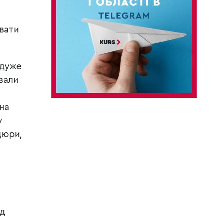
увати
 дуже
вали
 на
у
дюри,
ід