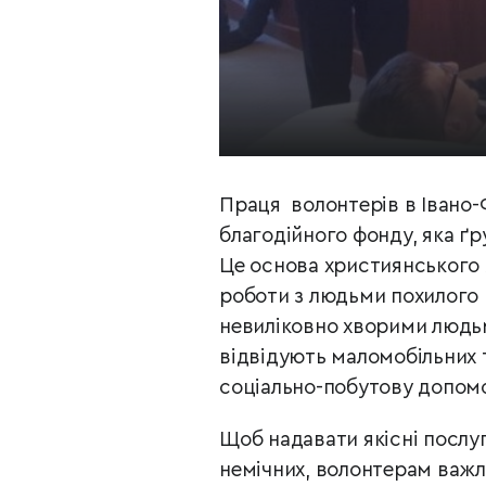
Праця волонтерів в Івано-Ф
благодійного фонду, яка
ґр
Це основа християнського 
роботи з людьми похилого 
невиліковно хворими людь
відвідують маломобільних т
соціально-побутову
допомо
Щоб надавати якісні послуг
немічних,
волонтерам важли