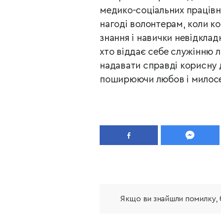
медико-соціальних
працівн
нагоді волонтерам, коли к
знання і навички невідклад
хто віддає себе служінню л
надавати справді корисну
поширюючи любов і милос
Якщо ви знайшли помилку, б