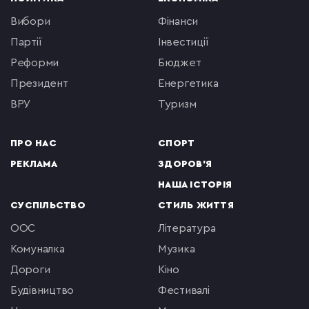
вибори
фінанси
партії
інвестиції
реформи
бюджет
президент
енергетика
ВРУ
туризм
ПРО НАС
СПОРТ
РЕКЛАМА
ЗДОРОВ'Я
НАША ІСТОРІЯ
СУСПІЛЬСТВО
СТИЛЬ ЖИТТЯ
ООС
література
комуналка
музика
Дороги
кіно
будівництво
фестивалі