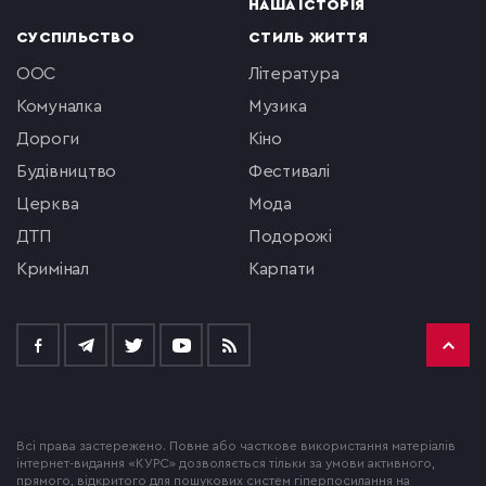
НАША ІСТОРІЯ
СУСПІЛЬСТВО
СТИЛЬ ЖИТТЯ
ООС
література
комуналка
музика
Дороги
кіно
будівництво
фестивалі
церква
мода
ДТП
подорожі
кримінал
Карпати
Всі права застережено. Повне або часткове використання матеріалів
інтернет-видання «КУРС» дозволяється тільки за умови активного,
прямого, відкритого для пошукових систем гіперпосилання на