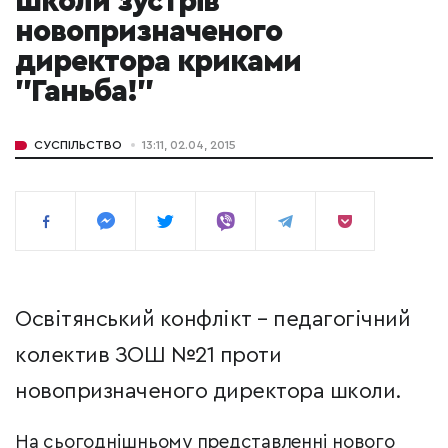
школи зустрів
новопризначеного
директора криками
"Ганьба!"
СУСПІЛЬСТВО
13:11, 02.04, 2015
Освітянський конфлікт – педагогічний
колектив ЗОШ №21 проти
новопризначеного директора школи.
На сьогоднішньому представленні нового