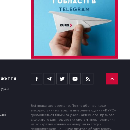
 ЖИТТЯ
тура
Всі права застережено. Повне або часткове
використання матеріалів інтернет-видання «КУРС»
алі
дозволяється тільки за умови активного, прямого,
відкритого для пошукових систем гіперпосилання
на конкретну новину чи матеріал та згадки
першоджерела не нижче другого абзацу тексту.