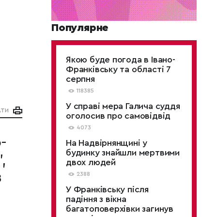
Популярне
Якою буде погода в Івано-
Франківську та області 7
серпня
118385
У справі мера Галича суддя
АТИ
оголосив про самовідвід
4073
-
На Надвірнянщині у
будинку знайшли мертвими
,
двох людей
з
2388
У Франківську після
падіння з вікна
багатоповерхівки загинув