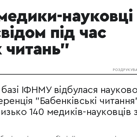
медики-науковці
відом під час
 читань"
РОЗДРУКУВ
 базі ІФНМУ відбулася науково
ренція "Бабенківські читання"
изько 140 медиків-науковців 