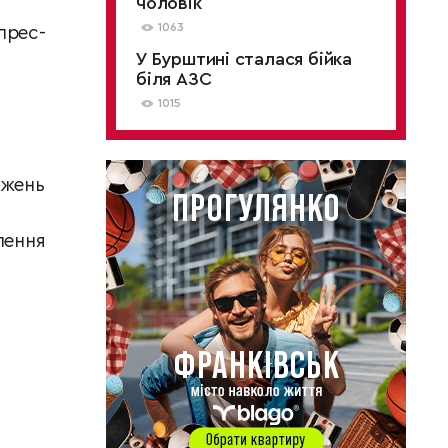
чоловік
1063
прес-
У Бурштині сталася бійка
біля АЗС
1015
джень
лення