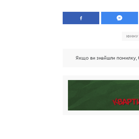
ІФНМУ
Якщо ви знайшли помилку, б