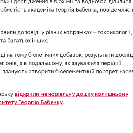
ки і дослідження в біохімії та водночас ділилися
обистість академіка Георгія Бабенка, повідомляє 
авили доповіді у різних напрямках – токсикології,
та багатьох інших.
ді на тему біологічних добавок, результати дослі
гіонів, а в подальшому, як зауважила перший
, планують створити біоелементний портрет насе
вську
відкрили меморіальну дошку колишньому
ситету Георгію Бабенку
.