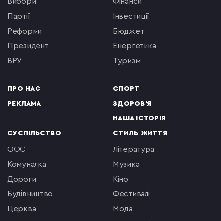
вибори
фінанси
партії
інвестиції
реформи
бюджет
президент
енергетика
ВРУ
туризм
ПРО НАС
СПОРТ
РЕКЛАМА
ЗДОРОВ'Я
НАША ІСТОРІЯ
СУСПІЛЬСТВО
СТИЛЬ ЖИТТЯ
ООС
література
комуналка
музика
Дороги
кіно
будівництво
фестивалі
церква
мода