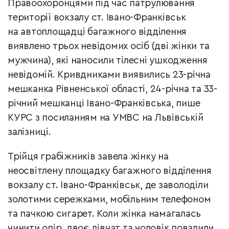
Правоохоронцями під час патрулювання
території вокзалу ст. Івано-Франківськ
на автоплощадці багажного відділення
виявлено трьох невідомих осіб (дві жінки та
мужчина), які наносили тілесні ушкодження
невідомій. Кривдниками виявились 23-річна
мешканка Рівненської області, 24-річна та 33-
річний мешканці Івано-Франківська, пише
КУРС з посиланням на УМВС на Львівській
залізниці.
Трійця грабіжників завела жінку на
неосвітлену площадку багажного відділення
вокзалу ст. Івано-Франківськ, де заволоділи
золотими сережками, мобільним телефоном
та пачкою сигарет. Коли жінка намагалась
чинити опір, двоє дівчат та чоловік повалили