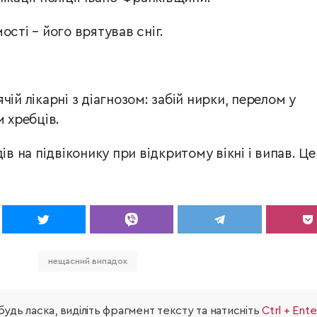
ості – його врятував сніг.
ій лікарні з діагнозом: забій нирки, перелом у
м хребців.
ів на підвіконику при відкритому вікні і випав. Це
нещасний випадок
удь ласка, виділіть фрагмент тексту та натисніть
Ctrl + Ente