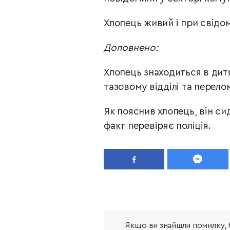
Хлопець живий і при св
ідом
Доповнено:
Хлопець знаходиться в дитяч
тазовому відділі та перело
Як пояснив хлопець, він сид
факт перевіряє поліція.
Якщо ви знайшли помилку, б