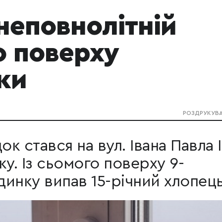
неповнолітній
о поверху
ки
РОЗДРУКУВ
 стався на вул. Івана Павла І
ку. Із сьомого поверху 9-
инку випав 15-річний хлопець