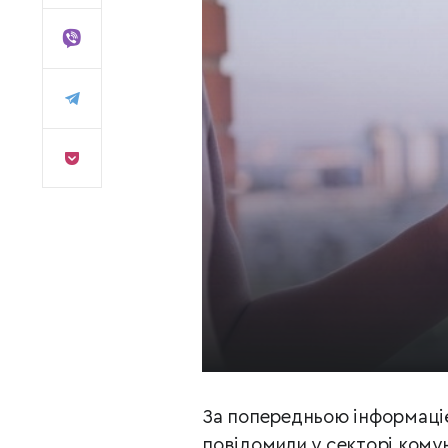
За попередньою інформац
повідомили у секторі комун