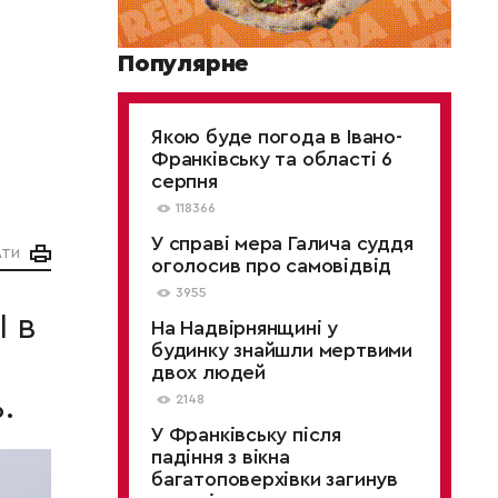
Популярне
Якою буде погода в Івано-
Франківську та області 6
серпня
118366
У справі мера Галича суддя
АТИ
оголосив про самовідвід
3955
І в
На Надвірнянщині у
будинку знайшли мертвими
двох людей
.
2148
У Франківську після
падіння з вікна
багатоповерхівки загинув