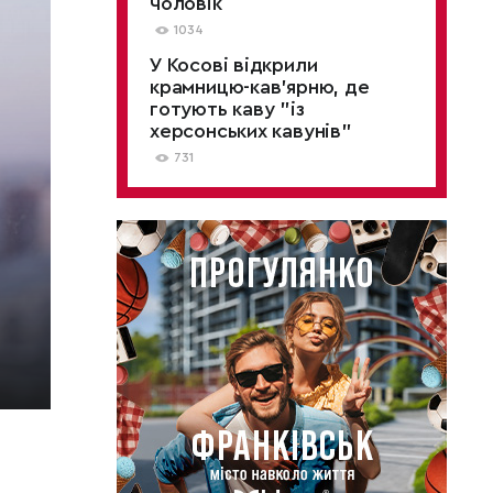
чоловік
1034
У Косові відкрили
крамницю-кав'ярню, де
готують каву "із
херсонських кавунів"
731