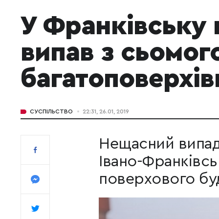
У Франківську 
випав з сьомог
багатоповерхів
СУСПІЛЬСТВО
22:31, 26.01, 2019
Нещасний випадок
Івано-Франківсь
поверхового буд