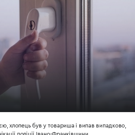
ією,
хлопець був у товариша і в
ипав випадково,
ікації поліції Івано-Франківщини.