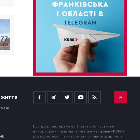
 ЖИТТЯ
тура
Всі права застережено. Повне або часткове
використання матеріалів інтернет-видання «КУРС»
алі
дозволяється тільки за умови активного, прямого,