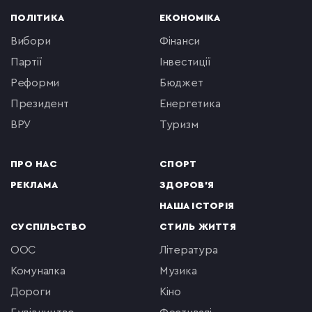
ПОЛІТИКА
ЕКОНОМІКА
вибори
фінанси
партії
інвестиції
реформи
бюджет
президент
енергетика
ВРУ
туризм
ПРО НАС
СПОРТ
РЕКЛАМА
ЗДОРОВ'Я
НАША ІСТОРІЯ
СУСПІЛЬСТВО
СТИЛЬ ЖИТТЯ
ООС
література
комуналка
музика
Дороги
кіно