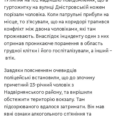
19 липня на 102 надійшло повідомлення, що в
гуртожитку на вулиці Дністровській ножем
порізали чоловіка. Коли патрульні прибули на
місце, то з'ясували, що на коридорі трапився
конфлікт між двома чоловіками, які там
проживають. Внаслідок інциденту один з них
отримав проникаюче поранення в область
грудної клітки і його госпіталізували, а інший –
втік.
Завдяки поясненням очевидців
поліцейські встановили, що до злочину
причетний 23-річний чоловік з
Надвірнянського району, та вирішили
обстежити територію вокзалу. Там
підозрюваного вдалося затримати. Він мав
явні ознаки алкогольного сп'яніння та