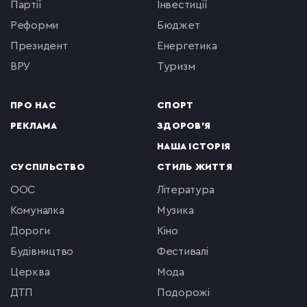
партії
інвестиції
реформи
бюджет
президент
енергетика
ВРУ
туризм
ПРО НАС
СПОРТ
РЕКЛАМА
ЗДОРОВ'Я
НАША ІСТОРІЯ
СУСПІЛЬСТВО
СТИЛЬ ЖИТТЯ
ООС
література
комуналка
музика
Дороги
кіно
будівництво
фестивалі
церква
мода
ДТП
подорожі