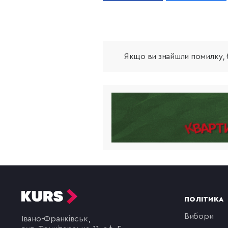
Якщо ви знайшли помилку, б
ПОЛІТИКА
вибори
Івано-Франківськ,