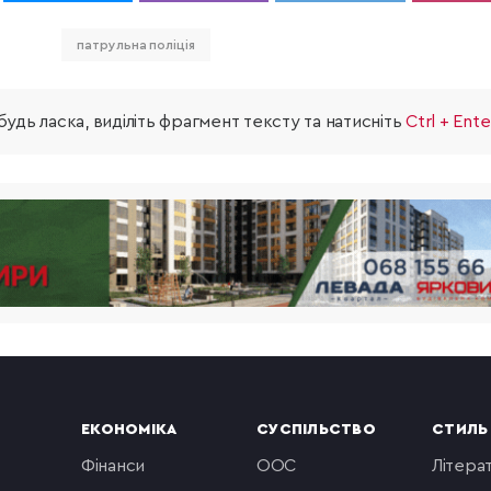
патрульна поліція
удь ласка, виділіть фрагмент тексту та натисніть
Ctrl + Ente
ЕКОНОМІКА
СУСПІЛЬСТВО
СТИЛЬ
фінанси
ООС
літера