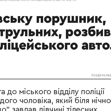
вську порушник,
атрульних, розбив
ліцейського авто
РОЗДРУКУВ
а до міського відділу поліції
ого чоловіка, який біля нічно
о" завдав дівчині тілесних