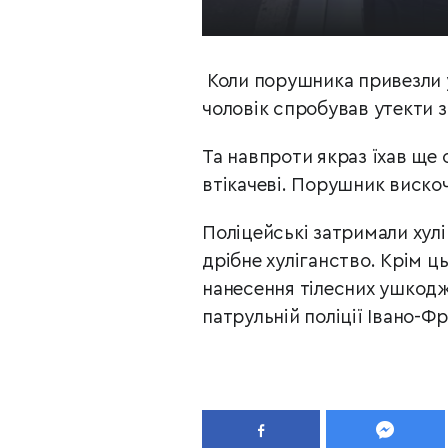
Коли порушника привезли у 
чоловік спробував утекти 
Та навпроти якраз їхав ще
втікачеві. Порушник виско
Поліцейські затримали хулі
дрібне хуліганство. Крім ц
нанесення тілесних ушкодж
патрульній поліції Івано-Фр