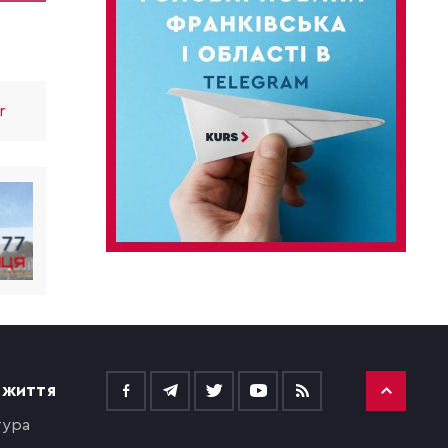
r
 ЖИТТЯ
тура