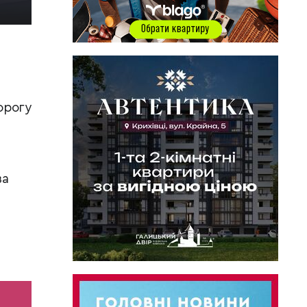
орогу
за