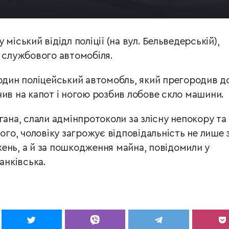
міський відідл поліції (на вул. Бельведерській),
з службового автомобіля.
 один поліцейський автомобль, який прегородив д
чив на капот і ногою розбив лобове скло машини.
гана, слали адмінпротоколи за злісну непокору та
ього, чоловіку загрожує відповідальність не лише 
ень, а й за пошкодження майна, повідомили у
анківська.