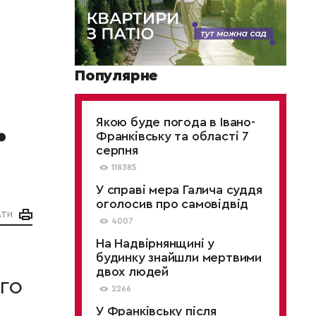
Популярне
.
Якою буде погода в Івано-
Франківську та області 7
серпня
118385
У справі мера Галича суддя
оголосив про самовідвід
АТИ
4007
На Надвірнянщині у
будинку знайшли мертвими
двох людей
го
2266
У Франківську після