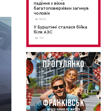
падіння з вікна
багатоповерхівки загинув
чоловік
1042
У Бурштині сталася бійка
біля АЗС
741