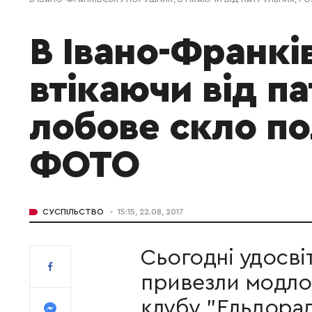
В Івано-Франкі
втікаючи від п
лобове скло по
ФОТО
СУСПІЛЬСТВО
15:15, 22.08, 2017
Сьогодні удосвіт
привезли модлод
клубу "Ельдорад