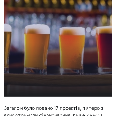
Загалом було подано 17 проектів, п'ятеро з
яких отримали фінансування, пише КУРС з