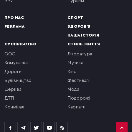
ВРУ
туризм
ПРО НАС
СПОРТ
РЕКЛАМА
ЗДОРОВ'Я
НАША ІСТОРІЯ
СУСПІЛЬСТВО
СТИЛЬ ЖИТТЯ
ООС
література
комуналка
музика
Дороги
кіно
будівництво
фестивалі
церква
мода
ДТП
подорожі
кримінал
Карпати