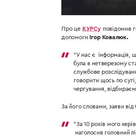
Про це
КУРСу
повідомив г
допомоги
Ігор Ковалюк.
"У нас є інформація, 
була в нетверезому ста
службове розслідування
говорити щось по суті
чергування, відбираєм
За його словами, заяви від
"За 10 років мого кері
наголосив головний 