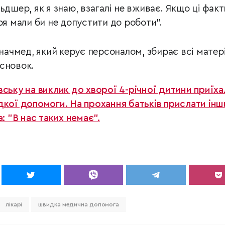
ьдшер, як я знаю, взагалі не вживає. Якщо ці факт
ря мали би не допустити до роботи".
 начмед, який керує персоналом, збирає всі матері
сновок.
вську на виклик до хворої 4-річної дитини приїха
дкої допомоги. На прохання батьків прислати інш
: "В нас таких немає".
лікарі
швидка медична допомога