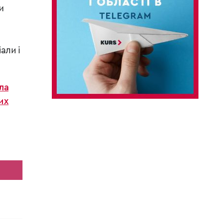
и
али і
ла
их