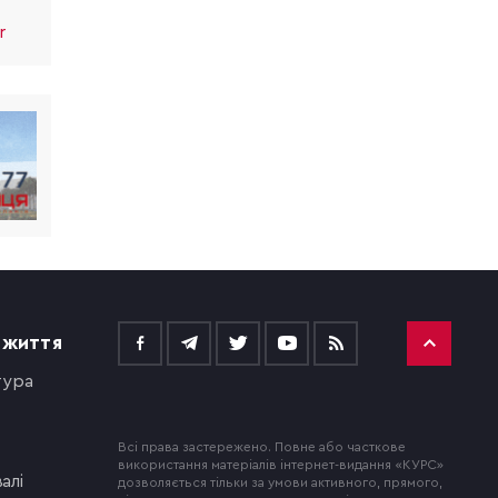
r
 ЖИТТЯ
тура
Всі права застережено. Повне або часткове
використання матеріалів інтернет-видання «КУРС»
алі
дозволяється тільки за умови активного, прямого,