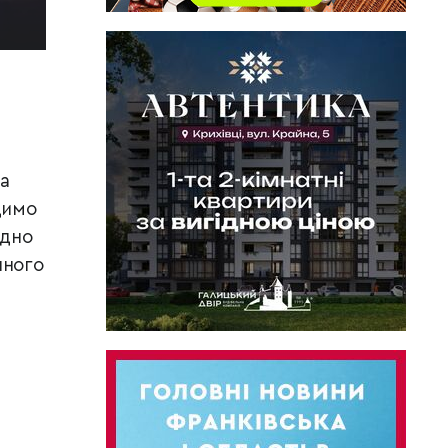
а
димо
адно
чного