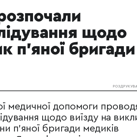
 розпочали
лідування щодо
ик п’яної бригади
РОЗДРУКУВ
ої медичної допомоги провод
дування щодо виїзду на викл
ини п'яної бригади медиків