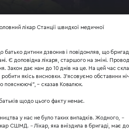
оловний лікар Станції швидкої медичної
що батько дитини дзвонив і повідомляв, що бригад
ні. Є доповідна лікаря, старшого на зміні. Прово
. Закон дає нам до 10 днів на це. На цей час скл
, робити якісь висновки. З’ясовуємо обставини ні
о пояснюючі", – сказав Ковалюк.
 батьків щодо цього факту немає.
вництва у нас не було таких випадків. Жодного,
–
лікар СШМД.
–
Лікар, яка виїздила в бригаді, має до