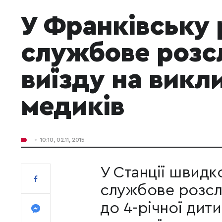
У Франківську
службове розс
виїзду на викл
медиків
10:10, 02.11, 2015
У Станції швидк
службове розслі
до 4-річної дит