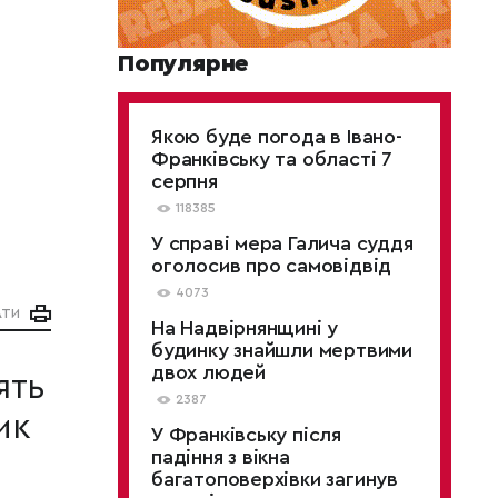
Популярне
Якою буде погода в Івано-
Франківську та області 7
серпня
118385
У справі мера Галича суддя
оголосив про самовідвід
4073
АТИ
На Надвірнянщині у
будинку знайшли мертвими
двох людей
ять
2387
ик
У Франківську після
падіння з вікна
багатоповерхівки загинув