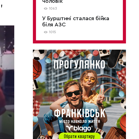
,
чоловік
1063
У Бурштині сталася бійка
біля АЗС
1015