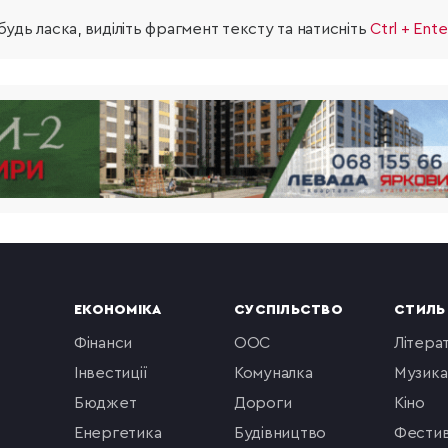
удь ласка, виділіть фрагмент тексту та натисніть
Ctrl + Ente
ЕКОНОМІКА
СУСПІЛЬСТВО
СТИЛЬ
фінанси
ООС
літера
інвестиції
комуналка
музика
бюджет
Дороги
кіно
енергетика
будівництво
фестив