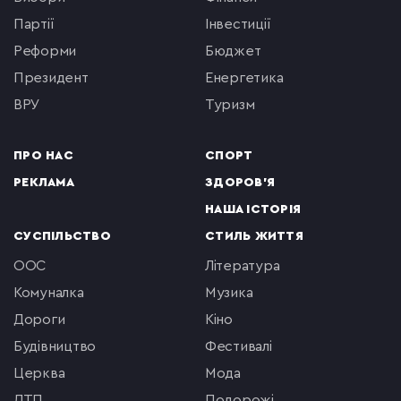
партії
інвестиції
реформи
бюджет
президент
енергетика
ВРУ
туризм
ПРО НАС
СПОРТ
РЕКЛАМА
ЗДОРОВ'Я
НАША ІСТОРІЯ
СУСПІЛЬСТВО
СТИЛЬ ЖИТТЯ
ООС
література
комуналка
музика
Дороги
кіно
будівництво
фестивалі
церква
мода
ДТП
подорожі