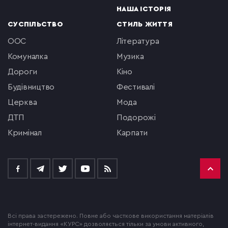
НАША ІСТОРІЯ
СУСПІЛЬСТВО
СТИЛЬ ЖИТТЯ
ООС
література
комуналка
музика
Дороги
кіно
будівництво
фестивалі
церква
мода
ДТП
подорожі
кримінал
Карпати
Всі права застережено. Повне або часткове використання матеріалів
інтернет-видання «КУРС» дозволяється тільки за умови активного,