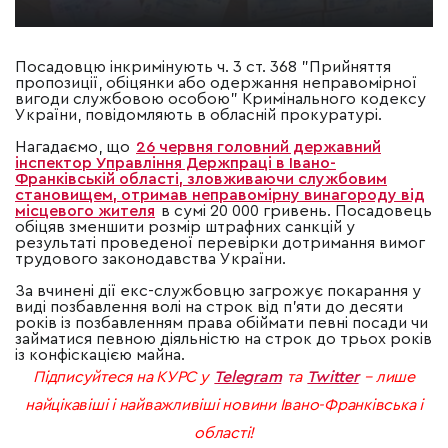
Посадовцю інкримінують
ч. 3 ст. 368 "Прийняття
пропозиції, обіцянки або одержання неправомірної
вигоди службовою особою" Кримінального кодексу
України, повідомляють в обласній прокуратурі.
Нагадаємо, що
26 червня головний державний
інспектор Управління Держпраці в Івано-
Франківській області, зловживаючи службовим
становищем, отримав неправомірну винагороду від
місцевого жителя
в сумі 20 000 гривень. Посадовець
обіцяв зменшити розмір штрафних санкцій у
результаті проведеної перевірки дотримання вимог
трудового законодавства України.
За вчинені дії екс-службовцю загрожує покарання у
виді позбавлення волі на строк від п’яти до десяти
років із позбавленням права обіймати певні посади чи
займатися певною діяльністю на строк до трьох років
із конфіскацією майна.
Підписуйтеся на КУРС у
Telegram
та
Twitter
– лише
найцікавіші і найважливіші новини Івано-Франківська і
області!