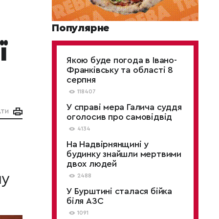
Популярне
ї
Якою буде погода в Івано-
Франківську та області 8
серпня
118407
У справі мера Галича суддя
АТИ
оголосив про самовідвід
4134
На Надвірнянщині у
будинку знайшли мертвими
двох людей
му
2488
У Бурштині сталася бійка
біля АЗС
1091