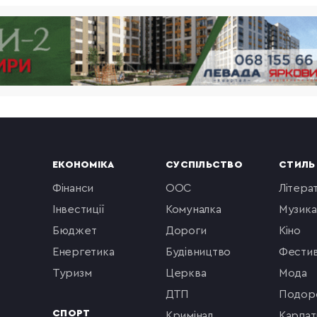
ЕКОНОМІКА
СУСПІЛЬСТВО
СТИЛЬ
фінанси
ООС
літера
інвестиції
комуналка
музика
бюджет
Дороги
кіно
енергетика
будівництво
фестив
туризм
церква
мода
ДТП
подор
СПОРТ
кримінал
Карпат