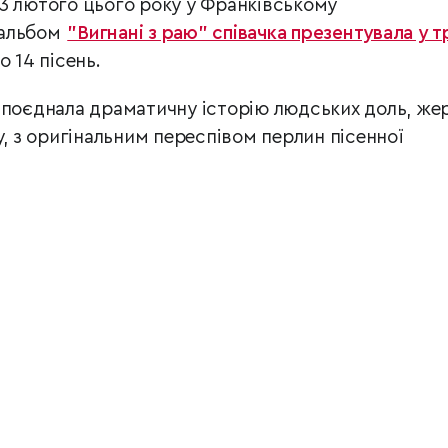
3 лютого цього року у Франківському
альбом
"Вигнані з раю" співачка презентувала у т
о 14 пісень.
 поєднала драматичну історію людських доль, же
у, з оригінальним переспівом перлин пісенної