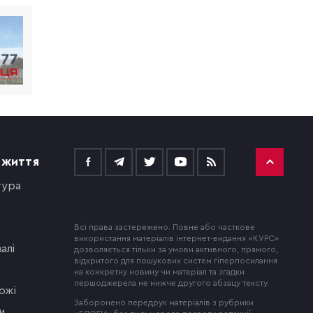
 ЖИТТЯ
тура
Всі права застережено. Повне або часткове
використання матеріалів інтернет-видання «КУРС»
алі
дозволяється тільки за умови активного, прямого,
відкритого для пошукових систем гіперпосилання
на конкретну новину чи матеріал та згадки
першоджерела не нижче другого абзацу тексту.
ожі
Заборонено передрук матеріалів з рубрики
и