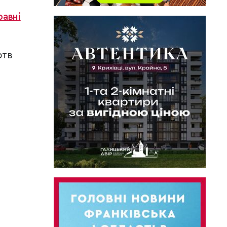
равні
ртв