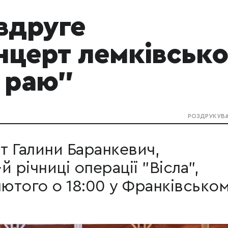
вдруге
нцерт лемківсько
з раю"
РОЗДРУКУВ
т Галини Баранкевич,
 річниці операції "Вісла",
лютого о 18:00 у Франківсько