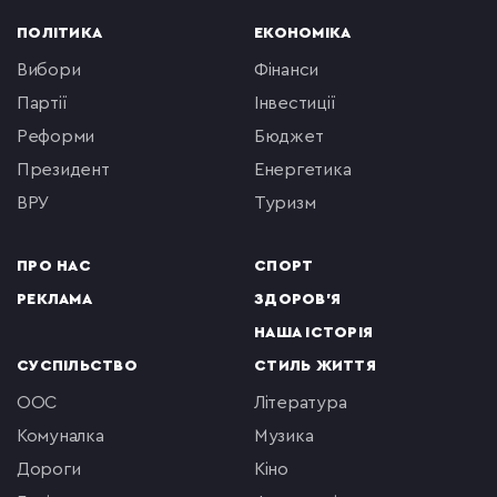
ПОЛІТИКА
ЕКОНОМІКА
вибори
фінанси
партії
інвестиції
реформи
бюджет
президент
енергетика
ВРУ
туризм
ПРО НАС
СПОРТ
РЕКЛАМА
ЗДОРОВ'Я
НАША ІСТОРІЯ
СУСПІЛЬСТВО
СТИЛЬ ЖИТТЯ
ООС
література
комуналка
музика
Дороги
кіно