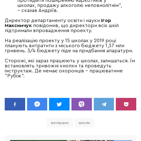
протидіяти поширенню наркотиків у
школах, продажу алкоголю неповнолітнім",
– сказав Андріїв.
Директор департаменту освіти і науки
Ігор
Максимчук
повідомив, що директори всіх шкіл
підтримали впровадження проекту.
На реалізацію проекту у 15 школах у 2019 році
планують витратити з міського бюджету 1,37 млн
гривень.
3/4 бюджету піде на придбання апаратури.
Сторожі, які зараз працюють у школах, залишаться. Їм
встановлять тривожні кнопки та проведуть
інструктаж. Де немає охоронців – працюватиме
"Рубіж".
ветерани
школи