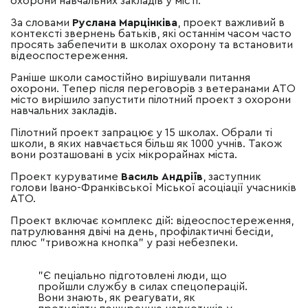
охорони навчальних закладів у місті.
За словами
Руслана Марцінківа
, проект важливий в
контексті звернень батьків, які останнім часом часто
просять забепечити в школах охорону та встановити
відеоспостереження.
Раніше школи самостійно вирішували питання
охорони. Тепер після переговорів з ветеранами АТО
місто вирішило запустити пілотний проект з охорони
навчальних закладів.
Пілотний проект запрацює у 15 школах. Обрали ті
школи, в яких навчається більш як 1000 учнів. Також
вони розташовані в усіх мікрорайнах міста.
Проект куруватиме
Василь Андріїв
, заступник
голови Івано-Франківської Міської асоціації учасників
АТО.
Проект включає комплекс дій: відеоспостереження,
патрулювання двічі на день, профілактичні бесіди,
плюс "тривожна кнопка" у разі небезпеки.
"Є пеціально підготовлені люди, що
пройшли службу в силах спецоперацій.
Вони знають, як реагувати, як