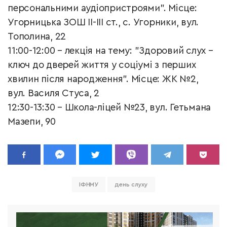
персональними аудіопристроями". Місце:
Угорницька ЗОШ ІІ-ІІІ ст., с. Угорники, вул.
Тополина, 22
11:00-12:00 – лекція на тему: "Здоровий слух –
ключ до дверей життя у соціумі з перших
хвилин після народження". Місце: ЖК №2,
вул. Василя Стуса, 2
12:30-13:30 – Школа-ліцей №23, вул. Гетьмана
Мазепи, 90
ІФНМУ
день слуху