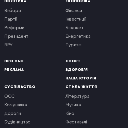
ПОЛІТИКА
ЕКОНОМІКА
вибори
фінанси
партії
інвестиції
реформи
бюджет
президент
енергетика
ВРУ
туризм
ПРО НАС
СПОРТ
РЕКЛАМА
ЗДОРОВ'Я
НАША ІСТОРІЯ
СУСПІЛЬСТВО
СТИЛЬ ЖИТТЯ
ООС
література
комуналка
музика
Дороги
кіно
будівництво
фестивалі