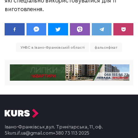
які спеціально використовувалися для її
виготовлення.
УМВС в Івано-Франківській області
фальсифікат
Івано-Франківськ,
вул. Тринітарська, 11, оф.
5
kurs.if.ua@gmail.com
+380 73 113 2025