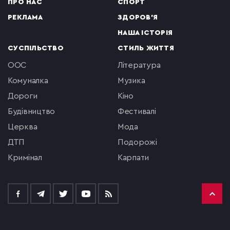
ПРО НАС
СПОРТ
РЕКЛАМА
ЗДОРОВ'Я
НАША ІСТОРІЯ
СУСПІЛЬСТВО
СТИЛЬ ЖИТТЯ
ООС
література
комуналка
музика
Дороги
кіно
будівництво
фестивалі
церква
мода
ДТП
подорожі
кримінал
Карпати