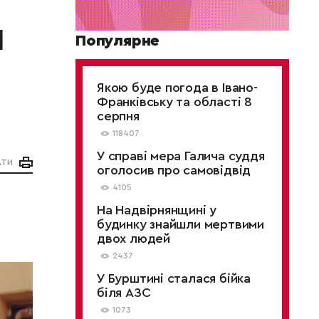
и
Популярне
Якою буде погода в Івано-
Франківську та області 8
серпня
118407
У справі мера Галича суддя
АТИ
оголосив про самовідвід
4105
На Надвірнянщині у
будинку знайшли мертвими
двох людей
2437
У Бурштині сталася бійка
біля АЗС
1073