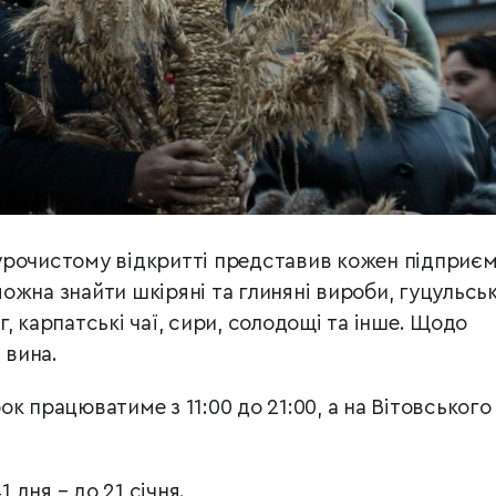
урочистому відкритті представив кожен підприєм
ожна знайти шкіряні та глиняні вироби, гуцульськ
, карпатські чаї, сири, солодощі та інше. Щодо
и вина.
к працюватиме з 11:00 до 21:00, а на Вітовського 
дня – до 21 січня.