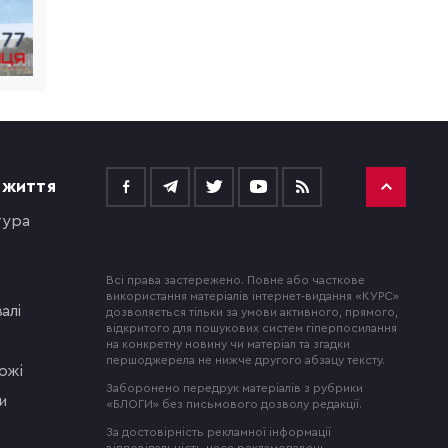
 ЖИТТЯ
тура
Всі права застережено. Повне або часткове
використання матеріалів інтернет-видання «КУРС»
алі
дозволяється тільки за умови активного, прямого,
відкритого для пошукових систем гіперпосилання
на конкретну новину чи матеріал та згадки
першоджерела не нижче другого абзацу тексту.
ожі
Заборонено передрук матеріалів з рубрики
и
«БЛОГИ» без письмового дозволу редакції.
За достовірність рекламної інформації
відповідальність несе рекламодавець.