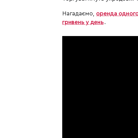
Нагадаємо,
оренда одного
гривень у день
.