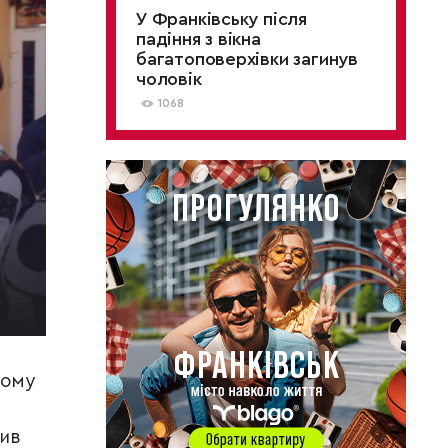
У Франківську після
падіння з вікна
багатоповерхівки загинув
чоловік
1068
кому
рив