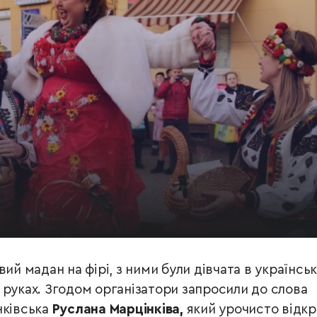
вий мадан на фірі, з ними були дівчата в українсь
 руках. Згодом організатори запросили до слова
нківська
Руслана Марцінківа,
який урочисто відк