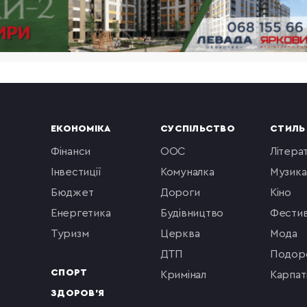
ЕКОНОМІКА
СУСПІЛЬСТВО
СТИЛЬ
фінанси
ООС
літера
інвестиції
комуналка
музика
бюджет
Дороги
кіно
енергетика
будівництво
фестив
туризм
церква
мода
ДТП
подор
СПОРТ
кримінал
Карпат
ЗДОРОВ'Я