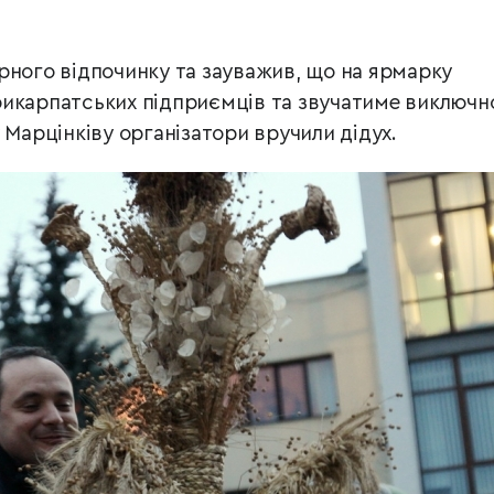
рного відпочинку та зауважив, що на ярмарку
рикарпатських підприємців та звучатиме виключн
 Марцінківу організатори вручили дідух.