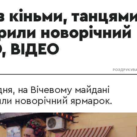
з кіньми, танцям
крили новорічний
, ВІДЕО
РОЗДРУКУВ
дня, на Вічевому майдані
или новорічний ярмарок.