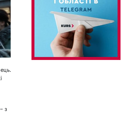
ець.
і
– з