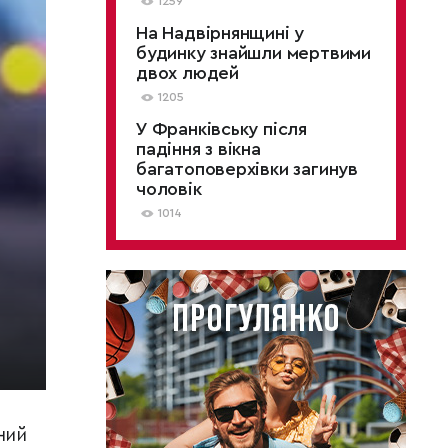
1259
На Надвірнянщині у
будинку знайшли мертвими
двох людей
1205
У Франківську після
падіння з вікна
багатоповерхівки загинув
чоловік
1014
ний