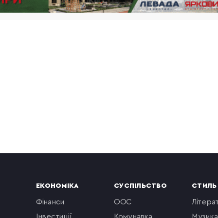
ЕКОНОМІКА
СУСПІЛЬСТВО
СТИЛЬ
фінанси
ООС
літера
інвестиції
комуналка
музика