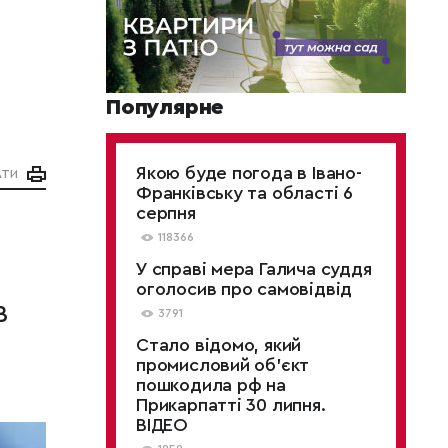
Популярне
Якою буде погода в Івано-
АТИ
Франківську та області 6
серпня
118366
У справі мера Галича суддя
оголосив про самовідвід
в
3791
Стало відомо, який
промисловий об’єкт
пошкодила рф на
Прикарпатті 30 липня.
ВІДЕО