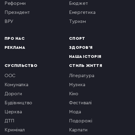
реформи
бюджет
президент
енергетика
ВРУ
туризм
ПРО НАС
СПОРТ
РЕКЛАМА
ЗДОРОВ'Я
НАША ІСТОРІЯ
СУСПІЛЬСТВО
СТИЛЬ ЖИТТЯ
ООС
література
комуналка
музика
Дороги
кіно
будівництво
фестивалі
церква
мода
ДТП
подорожі
кримінал
Карпати