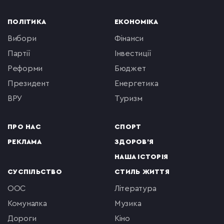
ПОЛІТИКА
ЕКОНОМІКА
вибори
фінанси
партії
інвестиції
реформи
бюджет
президент
енергетика
ВРУ
туризм
ПРО НАС
СПОРТ
РЕКЛАМА
ЗДОРОВ'Я
НАША ІСТОРІЯ
СУСПІЛЬСТВО
СТИЛЬ ЖИТТЯ
ООС
література
комуналка
музика
Дороги
кіно