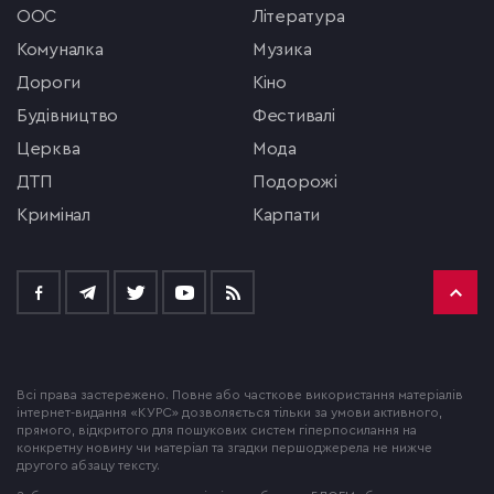
ООС
література
комуналка
музика
Дороги
кіно
будівництво
фестивалі
церква
мода
ДТП
подорожі
кримінал
Карпати
Всі права застережено. Повне або часткове використання матеріалів
інтернет-видання «КУРС» дозволяється тільки за умови активного,
прямого, відкритого для пошукових систем гіперпосилання на
конкретну новину чи матеріал та згадки першоджерела не нижче
другого абзацу тексту.