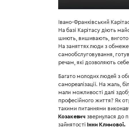
Івано-Франківський Каріта
На базі Карітасу діють май
шиють, вишивають, виготов
На заняттях люди з обмеж
самообслуговування, готува
речам, які дозволяють себе
Багато молодих людей з об
самореалізації. На жаль, біл
мали можливості далі здобу
професійного життя? Як от
такими питаннями виконав
Козакевич
звернулася до п
зайнятості
Інни Климової.