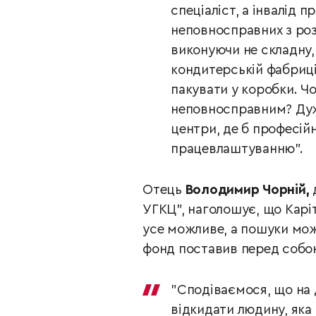
спеціаліст, а інвалід 
неповносправних з ро
виконуючи не складну,
кондитерській фабриці
пакувати у коробки. Чо
неповносправним? Дуже
центри, де б професійн
працевлаштуванню".
Отець
Володимир Чорній,
УГКЦ", наголошує, що Карі
усе можливе, а пошуки мо
фонд поставив перед собо
"Сподіваємося, що на 
відкидати людину, як