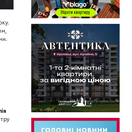
оку.
ям,
ни.
лія
нтру