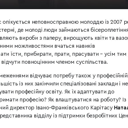
с опікується неповносправною молоддю із 2007 р
стерні, де молоді люди займаються бісероплетінн
ляють вироби з паперу, вирощують квіти та вазо
еними можливостями вчаться навиків
ти їсти, прибирати, прати, прасувати – усім тим
 відчути повноцінним членом суспільства.
меженнями відчуває потребу також у професійній
ьшість із них закінчили спеціалізовані заклади і не
вати професійну освіту. Як їх адаптувати до
римати професію? Як влаштуватися на роботу? Із
чий директор Івано-Франківського Карітасу
Ната
редставника відділу із підтримки безробітних Це