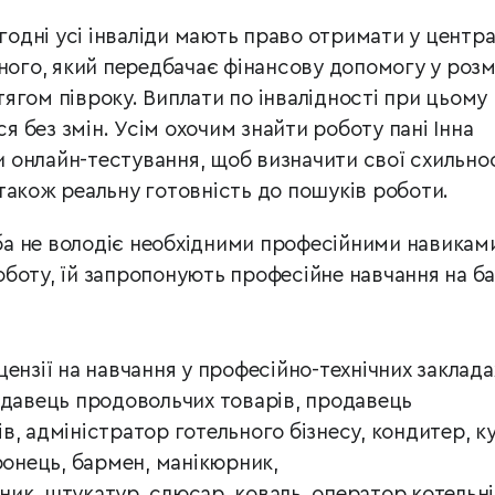
огодні усі інваліди мають право отримати у центра
ного, який передбачає фінансову допомогу у розм
ягом півроку. Виплати по інвалідності при цьому
 без змін. Усім охочим знайти роботу пані Інна
онлайн-тестування, щоб визначити свої схильно
а також реальну готовність до пошуків роботи.
а не володіє необхідними професійними навиками
боту, їй запропонують професійне навчання на ба
ензії на навчання у професійно-технічних заклада
одавець продовольчих товарів, продавець
, адміністратор готельного бізнесу, кондитер, ку
ронець, бармен, манікюрник,
ик, штукатур, слюсар, коваль, оператор котельні