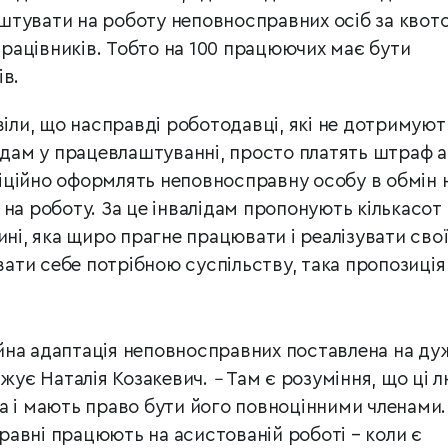
штувати на роботу неповносправних осіб за квот
 працівників. Тобто на 100 працюючих має бути
ів.
віли, що насправді роботодавці, які не дотримуют
лідам у працевлаштуванні, просто платять штраф 
ційно оформлять неповносправну особу в обмін н
на роботу. За це інвалідам пропонують кількасот
ині, яка щиро прагне працювати і реалізувати сво
увати себе потрібною суспільству, така пропозиція
йна адаптація неповносправних поставлена на ду
жує Наталія Козакевич.
–
Там є розуміння, що ці 
а і мають право бути його повноцінними членами.
авні працюють на асистованій роботі – коли є