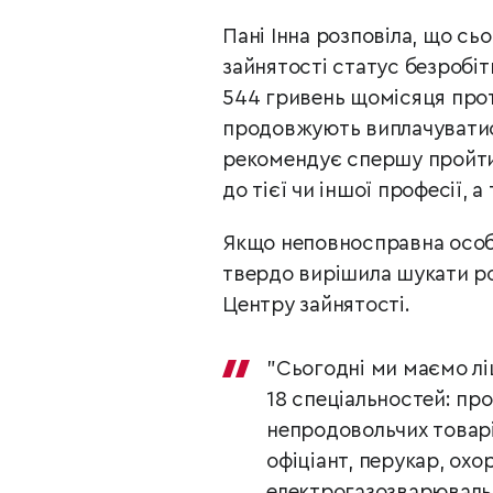
Пані Інна розповіла, що сь
зайнятості статус безробіт
544 гривень щомісяця прот
продовжують виплачуватися
рекомендує спершу пройти 
до тієї чи іншої професії, 
Якщо неповносправна особ
твердо вирішила шукати ро
Центру зайнятості.
"Сьогодні ми маємо ліц
18 спеціальностей: пр
непродовольчих товарів
офіціант, перукар, охо
електрогазозварювальн