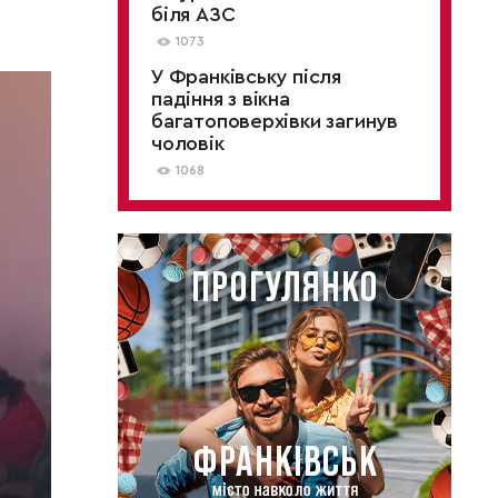
біля АЗС
1073
У Франківську після
падіння з вікна
багатоповерхівки загинув
чоловік
1068