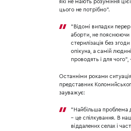
які не мають розуміння ціє
цього не потрібно".
"Відомі випадки перер
аборти, не пояснюючи 
стерилізація без згоди
опікуна, а самій людин
проводять і для чого",
Останніми роками ситуація
представник Коломийського 
зауважує:
"Найбільша проблема д
– це спілкування. В н
віддалених селах і час