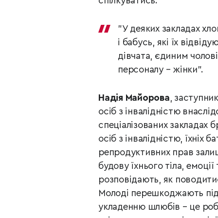
спілкуватись.
"У деяких закладах хло
і бабусь, які їх відві
дівчата, єдиним чолові
персоналу – жінки".
Надія Майорова
, заступни
осіб з інвалідністю внаслі
спеціалізованих закладах 
осіб з інвалідністю, їхніх 
репродуктивних прав зали
будову їхнього тіла, емоції
розповідають, як поводити
Молоді перешкоджають під
укладенню шлюбів – це робл