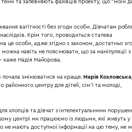
ї теми та запевняють фахівців проекту, що "моїй д
ивання вагітності без згоди особи. Дівчатам робл
наслідків. Крім того, проводиться статева
 на це особи, адже згідно з законом, достатньо зг
і можна навіть не пояснювати, що за маніпуляції з
 – каже Надія Майорова.
 почала змінюватися на краще.
Марія Козловська
районного центру для дітей, сім’ї та молоді,
ля хлопців та дівчат з інтелектуальними поруше
ашому центрі ми працюємо із людьми, які живуть у
то не мають доступної інформації на цю тему, не 