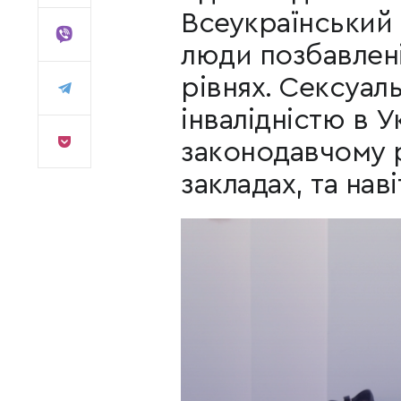
Всеукраїнський 
люди позбавлені
рівнях. Сексуаль
інвалідністю в 
законодавчому рі
закладах, та наві