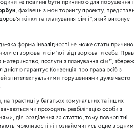
 людини не повинні бути причиною для порушення ї
орбун
, фахівець з моніторингу проекту, представ
оров’я жінки та планування сім’ї", який виконує
дь-яка форма інвалідності не може стати причин
онили створювати сім’ю і відтворювати себе. Прав
а материнство, послуги з планування сім’ї, збере
лідністю гарантує Конвенція про права осіб з
юдей з інтелектуальними порушеннями дуже часто
.
, на практиці у багатьох комунальних та інших
навчаються чи проходять реабілітацію особи з
ями, діє розділення за статтю, тому повнолітні
 мають можливості ні познайомитись одне з одним,