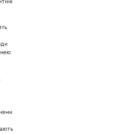
итині
ять
оди
 нею
,
ннями
мають