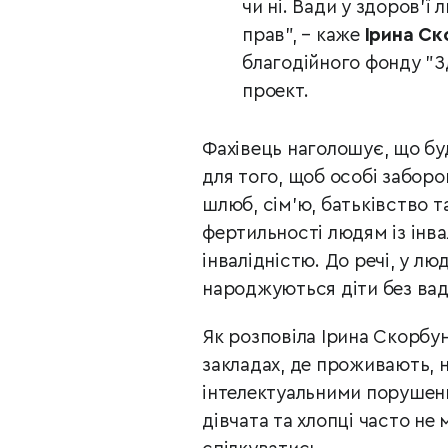
чи ні. Вади у здоров’ї
прав", – каже
Ірина Ск
благодійного фонду "Зд
проект.
Фахівець наголошує, що бу
для того, щоб особі забор
шлюб, сім’ю, батьківство т
фертильності людям із інва
інвалідністю. До речі, у л
народжуються діти без вад
Як розповіла Ірина Скорбун
закладах, де проживають, 
інтелектуальними порушенн
дівчата та хлопці часто не