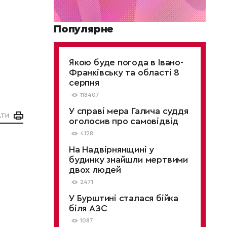
Популярне
Якою буде погода в Івано-
Франківську та області 8
серпня
118407
У справі мера Галича суддя
АТИ
оголосив про самовідвід
4128
На Надвірнянщині у
будинку знайшли мертвими
двох людей
2471
У Бурштині сталася бійка
біля АЗС
1087