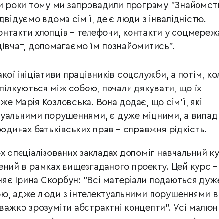
ри роки тому ми запровадили програму "Знайомст
двідуємо вдома сім’ї, де є люди з інвалідністю.
нтакти хлопців – телефони, контакти у соцмереж
дівчат, допомагаємо їм познайомитись".
кої ініціативи працівників соцслужби, а потім, ко
спілкуються між собою, почали дякувати, що їх
е Марія Козловська. Вона додає, що сім’ї, які
туальними порушеннями, є дуже міцними, а випад
родинах батьківських прав – справжня рідкість.
х спеціалізованих закладах допоміг навчальний к
ений в рамках вищезгаданого проекту. Цей курс –
вняє Ірина Скорбун:
"Всі матеріали подаються дуж
ою, адже люди з інтелектуальними порушеннями 
важко зрозуміти абстрактні концепти".
Усі малюн