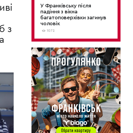
иві
У Франківську після
падіння з вікна
багатоповерхівки загинув
чоловік
б з
1072
а