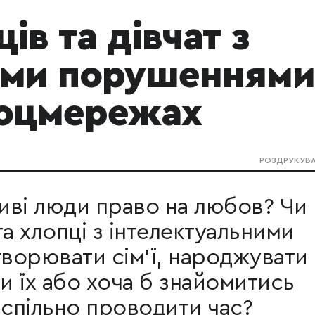
ів та дівчат з
ими порушеннями
соцмережах
РОЗДРУКУВ
иві люди право на любов? Чи
та хлопці з інтелектуальними
ворювати сім'ї, народжувати
ти їх або хоча б знайомитись
 спільно проводити час?