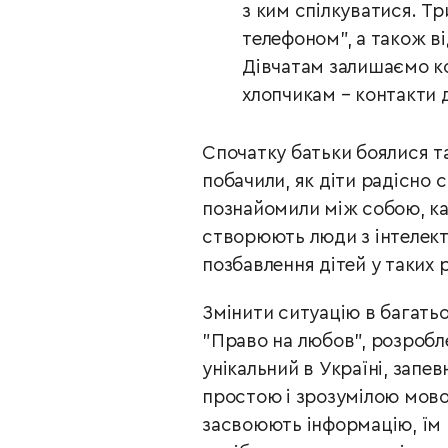
з ким спілкуватися. Т
телефоном", а також ві
Дівчатам залишаємо ко
хлопчикам – контакти 
Спочатку батьки боялися та
побачили, як діти радісно 
познайомили між собою, каж
створюють люди з інтелек
позбавлення дітей у таких 
Змінити ситуацію в багатьо
"Право на любов", розробл
унікальний в Україні, запе
простою і зрозумілою мов
засвоюють інформацію, їм 