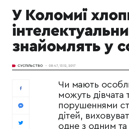
У Коломиї хлопц
інтелектуальн
знайомлять у 
СУСПІЛЬСТВО
08:47, 13.12, 2017
Чи мають особл
можуть дівчата 
порушеннями ст
дітей, виховува
одне з одним та