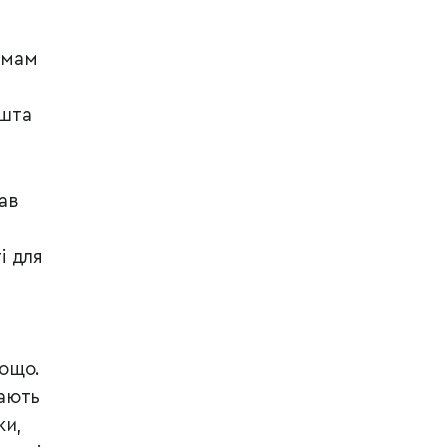
а мам
ешта
ав
і для
тощо.
ають
ки,