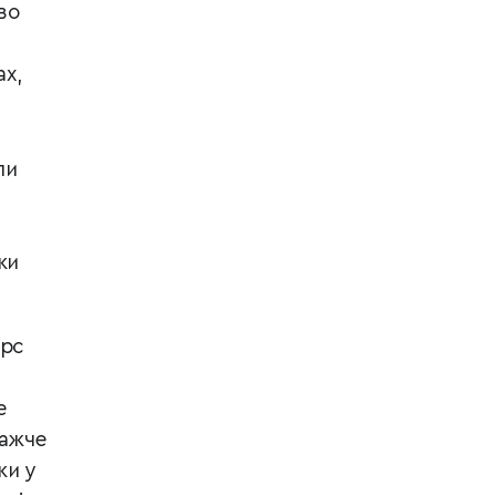
во
ах,
ли
ки
урс
е
важче
ки у