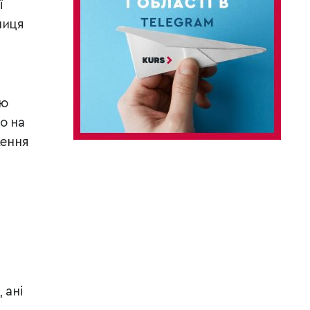
ї
ниця
ою
о на
ження
 ані