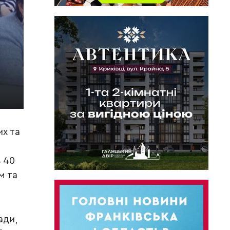
их та
 40
м та
ади,