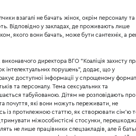
пчики взагалі не бачать жінок, окрім персоналу т
дують. Відповідно у закладах, де проживають лише
ком, якого вони бачать, може бути сантехнік, а р
к виконавчого директора ВГО "Коаліція захисту пр
док інтелектуальних порушень", додає, що у
бракує доступної інформації у спрощеному формат
батьків та персоналу. Тема сексуальних та
шається табуйованою. Дітям не розповідають про
 та почуття, які вони можуть переживати, не
сь із протилежною статтю, як створювати сім’ю 
тримувати міжособистісні стосунки, перешкодж
ять не лише працівники спецзакладів, але й бать