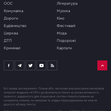
ООС
література
комуналка
музика
Дороги
кіно
будівництво
фестивалі
церква
мода
ДТП
подорожі
кримінал
Карпати
Всі права застережено. Повне або часткове використання матеріалів
інтернет-видання «КУРС» дозволяється тільки за умови активного,
прямого, відкритого для пошукових систем гіперпосилання на
конкретну новину чи матеріал та згадки першоджерела не нижче
другого абзацу тексту.