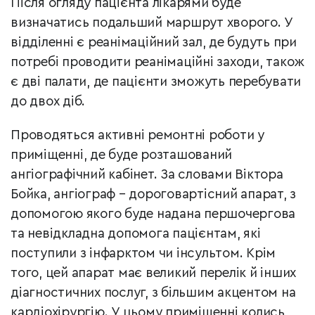
Після огляду пацієнта лікарями буде
визначатись подальший маршрут хворого. У
відділенні є реанімаційний зал, де будуть при
потребі проводити реанімаційні заходи, також
є дві палати, де пацієнти зможуть перебувати
до двох діб.
Проводяться активні ремонтні роботи у
приміщенні, де буде розташований
ангіографічний кабінет. За словами Віктора
Бойка, ангіограф – дороговартісний апарат, з
допомогою якого буде надана першочергова
та невідкладна допомога пацієнтам, які
поступили з інфарктом чи інсультом. Крім
того, цей апарат має великий перелік й інших
діагностичних послуг, з більшим акцентом на
кардіохірургію. У цьому приміщенні колись