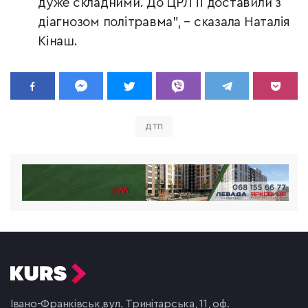
дуже складними. До ЦРЛ її доставили з
діагнозом політравма", – сказала Наталія
Кінаш.
ДТП
Івано-Франківськ,
вул. Тринітарська, 11, оф.