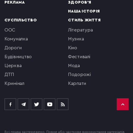
РЕКЛАМА
ЗДОРОВ'Я
НАША ІСТОРІЯ
СУСПІЛЬСТВО
СТИЛЬ ЖИТТЯ
ООС
література
комуналка
музика
Дороги
кіно
будівництво
фестивалі
церква
мода
ДТП
подорожі
кримінал
Карпати
Всі права застережено. Повне або часткове використання матеріалів