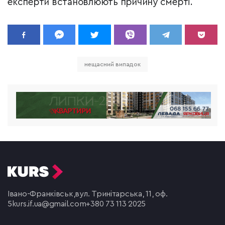
експерти встановлюють причину смерті.
нещасний випадок
Івано-Франківськ,
вул. Тринітарська, 11, оф.
5
kurs.if.ua@gmail.com
+380 73 113 2025