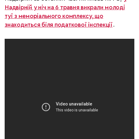
Надвірній у ніч на 6 травня викрали молоді
туї з меморіального комплексу, що
знаходиться біля податкової інспекції
.