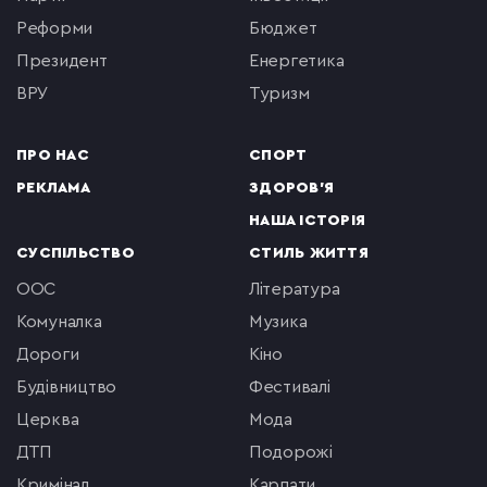
реформи
бюджет
президент
енергетика
ВРУ
туризм
ПРО НАС
СПОРТ
РЕКЛАМА
ЗДОРОВ'Я
НАША ІСТОРІЯ
СУСПІЛЬСТВО
СТИЛЬ ЖИТТЯ
ООС
література
комуналка
музика
Дороги
кіно
будівництво
фестивалі
церква
мода
ДТП
подорожі
кримінал
Карпати