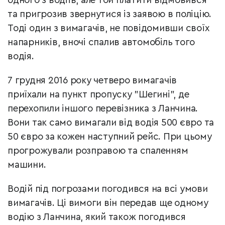
одного з водіїв, але той платити відмовився
та пригрозив звернутися із заявою в поліцію.
Тоді о
дин з вимагачів, не повідомивши своїх
напарників, вночі спалив автомобіль того
водія.
7 грудня 2016 року четверо вимагачів
приїхали на пункт пропуску "Шегині", де
перехопили іншого перевізника з Ланчина.
Вони так само вимагали від водія 500 євро та
50 євро за кожен наступний рейс. При цьому
прогрожували розправою та спаленням
машини.
Водій під погрозами погодився на всі умови
вимагачів. Ці вимоги він передав ще одному
водію з Ланчина, який також погодився