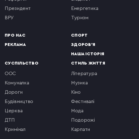
президент
енергетика
ВРУ
туризм
ПРО НАС
СПОРТ
РЕКЛАМА
ЗДОРОВ'Я
НАША ІСТОРІЯ
СУСПІЛЬСТВО
СТИЛЬ ЖИТТЯ
ООС
література
комуналка
музика
Дороги
кіно
будівництво
фестивалі
церква
мода
ДТП
подорожі
кримінал
Карпати