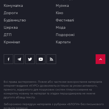
комуналка
музика
Дороги
кіно
будівництво
фестивалі
церква
мода
ДТП
подорожі
кримінал
Карпати
Всі права застережено. Повне або часткове використання матеріалів
інтернет-видання «КУРС» дозволяється тільки за умови активного,
прямого, відкритого для пошукових систем гіперпосилання на
конкретну новину чи матеріал та згадки першоджерела не нижче
другого абзацу тексту.
Заборонено передрук матеріалів з рубрики «БЛОГИ» без письмового
дозволу редакції.