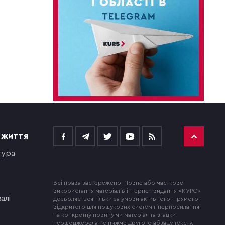
 ЖИТТЯ
тура
Всі права застережено. Повне або часткове
використання матеріалів інтернет-видання «КУРС»
алі
дозволяється тільки за умови активного, прямого,
відкритого для пошукових систем гіперпосилання
на конкретну новину чи матеріал та згадки
першоджерела не нижче другого абзацу тексту.