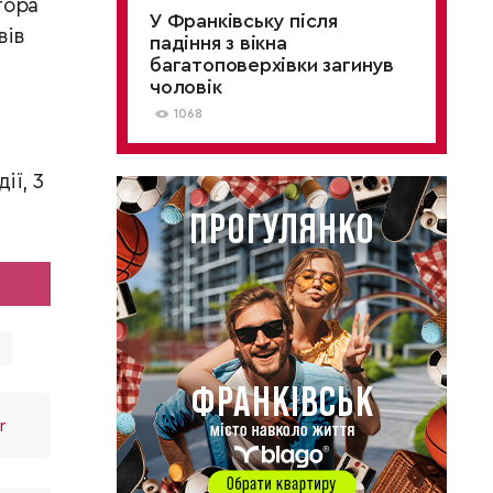
тора
У Франківську після
вів
падіння з вікна
багатоповерхівки загинув
чоловік
1068
ії, 3
r