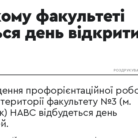
ому факультеті
ся день відкрит
РОЗДРУКУВ
дення профорієнтаційної роб
 території факультету №3 (м.
к) НАВС відбудеться день
й.