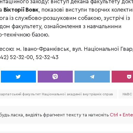
нтаційного заходу: виступ декана факультету док
ра
Вікторії Вовк
, показові виступи творчих колекти
лога із службово-розшуковим собакою, зустрічі із
дом факультету, ознайомлення з навчальними
о-технічною базою.
есою: м. Івано-Франківськ, вул. Національної Гвард
42) 52-32-00, 52-32-43
карпатський факультет Національної академії внутрішніх справ
НАВС
удь ласка, виділіть фрагмент тексту та натисніть
Ctrl + Ente