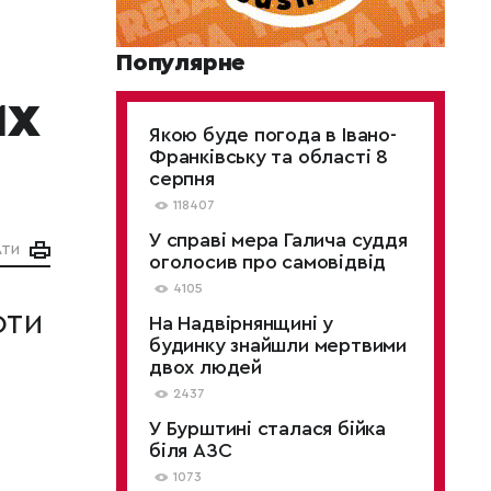
Популярне
их
Якою буде погода в Івано-
Франківську та області 8
серпня
118407
У справі мера Галича суддя
АТИ
оголосив про самовідвід
4105
оти
На Надвірнянщині у
будинку знайшли мертвими
двох людей
2437
У Бурштині сталася бійка
біля АЗС
1073