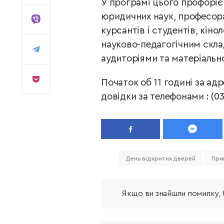
У програмі цього профоріє
юридичних наук, професо
курсантів і студентів, кіно
науково-педагогічним скла
аудиторіями та матеріальн
Початок об 11 годині за адр
довідки за телефонами : (03
День відкритих дверей
При
Якщо ви знайшли помилку, б