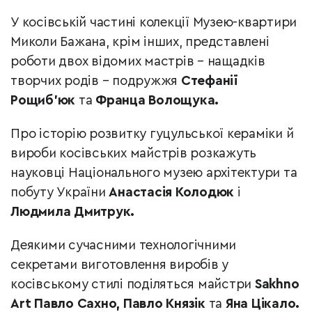
У косівській частині колекції Музею-квартири
Миколи Бажана, крім інших, представлені
роботи двох відомих мастрів
–
нащадків
творчих родів
–
подружжя
Стефанії
Рощиб’юк
та
Франца Волощука.
Про історію розвитку гуцульської кераміки й
вироби косівських майстрів розкажуть
науковці Національного музею архітектури та
побуту України
Анастасія Колодюк
і
Людмила Дмитрук.
Деякими сучасними технологічними
секретами виготовлення виробів у
косівському стилі поділяться майстри
Sakhno
Art Павло Сахно, Павло Князік
та
Яна Цікало.