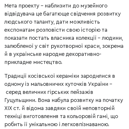
Мета проекту – наблизити до музейного
відвідувача це багатюще свідчення розвитку
людського таланту, дати можливість
експонатам розповісти свою історію та
показати постать власника колекції
–
людини,
залюбленої у світ рукотворної краси, зокрема
й в українське народне декоративно-
прикладне мистецтво.
Традиції косівської кераміки зародилися в
одному із мальовничих куточків України
–
серед величних гірських пейзажів
Гуцульщини. Вона набула розвитку на початку
ХІХ ст. й відома завдяки своїй неповторній
техніці виготовлення та кольоровій гамі, що
робить її унікальною і легковпізнаваною.