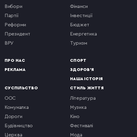
вибори
фінанси
партії
інвестиції
реформи
бюджет
президент
енергетика
ВРУ
туризм
ПРО НАС
СПОРТ
РЕКЛАМА
ЗДОРОВ'Я
НАША ІСТОРІЯ
СУСПІЛЬСТВО
СТИЛЬ ЖИТТЯ
ООС
література
комуналка
музика
Дороги
кіно
будівництво
фестивалі
церква
мода