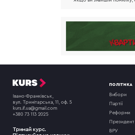
Якщо ви знайшли помилку, б
ПОЛІТИКА
вибори
Івано-Франківськ,
вул. Тринітарська, 11, оф. 5
партії
kurs.if.ua@gmail.com
реформи
+380 73 113 2025
президент
Тримай курс.
ВРУ