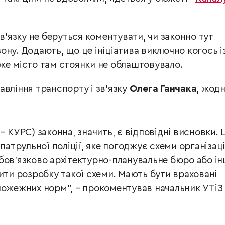
зв'язку не беруться коментувати, чи законно тут
ну. Додають, що це ініціатива виключно когось і
же місто там стоянки не облаштовувало.
авління транспорту і зв'язку
Олега Ганчака
, жод
– КУРС) законна, значить, є відповідні висновки. 
 патрульної поліції, яке погоджує схеми організаці
бов'язково архітектурно-планувальне бюро або і
нити розробку такої схеми. Мають бути враховані
пожежних норм", – прокоментував начальник УТіЗ