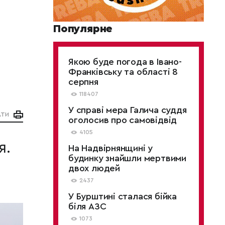
Популярне
Якою буде погода в Івано-
Франківську та області 8
серпня
118407
У справі мера Галича суддя
АТИ
оголосив про самовідвід
4105
я.
На Надвірнянщині у
будинку знайшли мертвими
двох людей
2437
У Бурштині сталася бійка
біля АЗС
1073