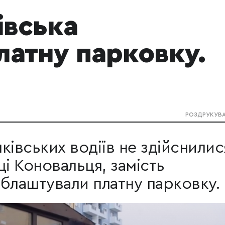
івська
латну парковку.
РОЗДРУКУВ
ківських водіїв не здійснилис
ці Коновальця, замість
блаштували платну парковку.