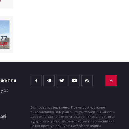
r
 ЖИТТЯ
тура
Всі права застережено. Повне або часткове
використання матеріалів інтернет-видання «КУРС»
алі
дозволяється тільки за умови активного, прямого,
відкритого для пошукових систем гіперпосилання
на конкретну новину чи матеріал та згадки