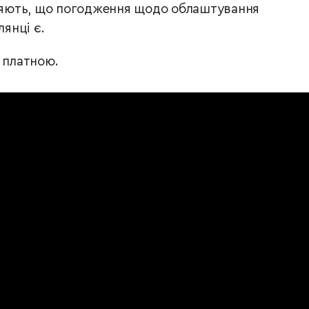
вняють, що погодження щодо облаштування
лянці є.
 платною.