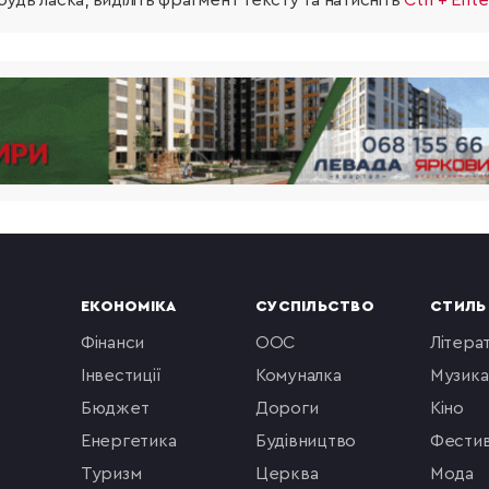
удь ласка, виділіть фрагмент тексту та натисніть
Ctrl + Ente
ЕКОНОМІКА
СУСПІЛЬСТВО
СТИЛЬ
фінанси
ООС
літера
інвестиції
комуналка
музика
бюджет
Дороги
кіно
енергетика
будівництво
фестив
туризм
церква
мода