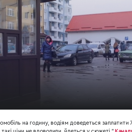
омобіль на годину, водіям доведеться заплатити 
 такі ціни не вдоволили, йдеться у сюжеті "
Канал