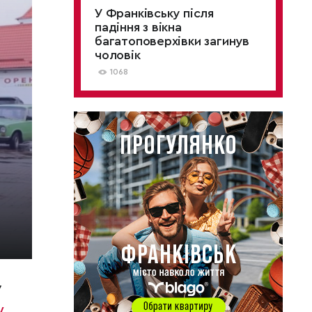
У Франківську після
падіння з вікна
багатоповерхівки загинув
чоловік
1068
7
у