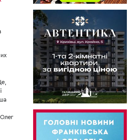
з
них
Це,
ї
нша
 Олег