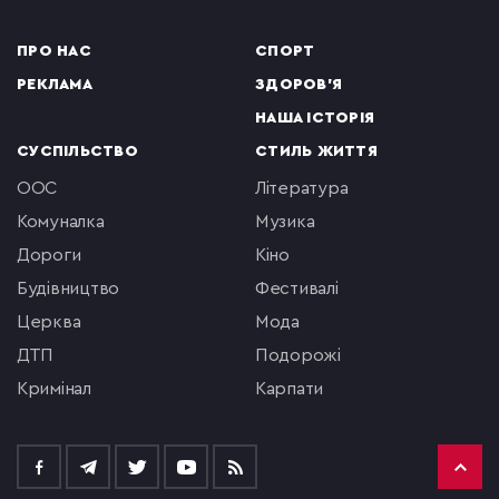
ПРО НАС
СПОРТ
РЕКЛАМА
ЗДОРОВ'Я
НАША ІСТОРІЯ
СУСПІЛЬСТВО
СТИЛЬ ЖИТТЯ
ООС
література
комуналка
музика
Дороги
кіно
будівництво
фестивалі
церква
мода
ДТП
подорожі
кримінал
Карпати