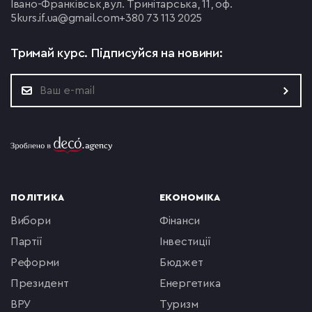
Івано-Франківськ,
вул. Тринітарська, 11, оф.
5
kurs.if.ua@gmail.com
+380 73 113 2025
Тримай курс.
Підписуйся на новини:
ПОЛІТИКА
ЕКОНОМІКА
вибори
фінанси
партії
інвестиції
реформи
бюджет
президент
енергетика
ВРУ
туризм