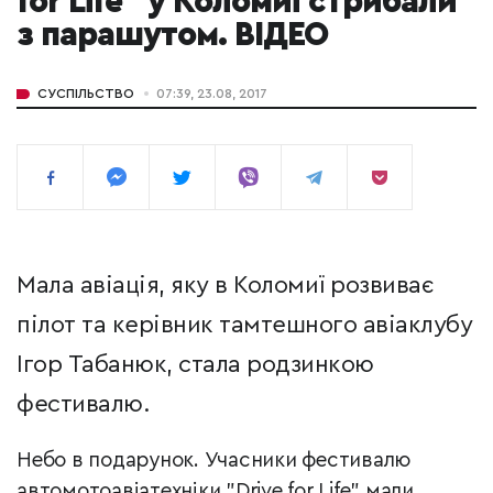
for Life" у Коломиї стрибали
з парашутом. ВІДЕО
СУСПІЛЬСТВО
07:39, 23.08, 2017
Мала авіація, яку в Коломиї розвиває
пілот та керівник тамтешного авіаклубу
Ігор Табанюк, стала родзинкою
фестивалю.
Небо в подарунок. Учасники фестивалю
автомотоавіатехніки "Drive for Life" мали