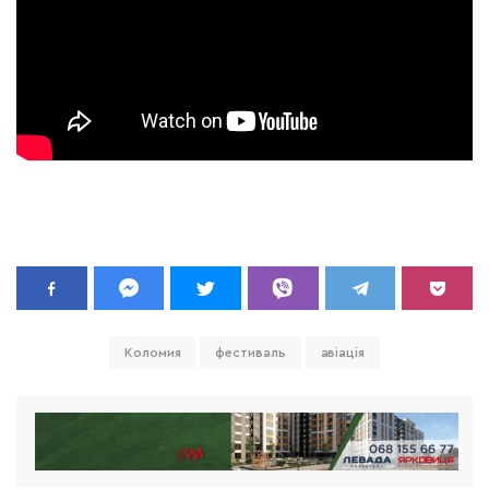
Коломия
фестиваль
авіація