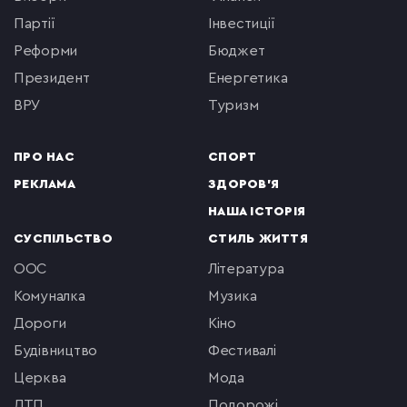
партії
інвестиції
реформи
бюджет
президент
енергетика
ВРУ
туризм
ПРО НАС
СПОРТ
РЕКЛАМА
ЗДОРОВ'Я
НАША ІСТОРІЯ
СУСПІЛЬСТВО
СТИЛЬ ЖИТТЯ
ООС
література
комуналка
музика
Дороги
кіно
будівництво
фестивалі
церква
мода
ДТП
подорожі