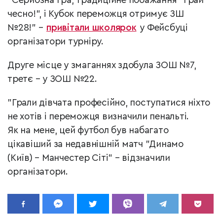
"Серйозна гра, традиційне побажання "Грай
чесно!", і Кубок переможця отримує ЗШ
№28!" –
привітали школярок
у Фейсбуці
організатори турніру.
Друге місце у змаганнях здобула ЗОШ №7,
третє
–
у ЗОШ №22.
"Грали дівчата професійно, поступатися ніхто
не хотів і переможця визначили пенальті.
Як на мене, цей футбол був набагато
цікавіший за недавнішній матч "Динамо
(Київ)
–
Манчестер Сіті"
–
відзначили
організатори.