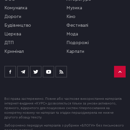
комуналка
музика
Дороги
кіно
будівництво
фестивалі
церква
мода
ДТП
подорожі
кримінал
Карпати
Всі права застережено. Повне або часткове використання матеріалів
інтернет-видання «КУРС» дозволяється тільки за умови активного,
прямого, відкритого для пошукових систем гіперпосилання на
конкретну новину чи матеріал та згадки першоджерела не нижче
другого абзацу тексту.
Заборонено передрук матеріалів з рубрики «БЛОГИ» без письмового