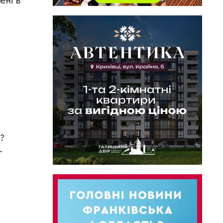
ені в
.
?
-