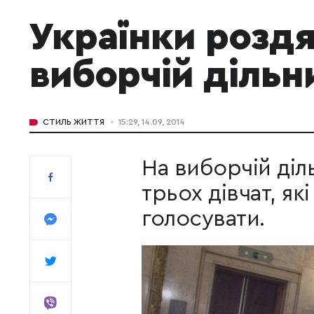
Українки роздя
виборчій дільн
СТИЛЬ ЖИТТЯ
15:29, 14.09, 2014
На виборчій діл
трьох дівчат, як
голосувати.