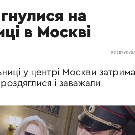
гнулися на
иці в Москві
РОЗДРУКУВ
ьниці у центрі Москви затрим
і роздяглися і заважали