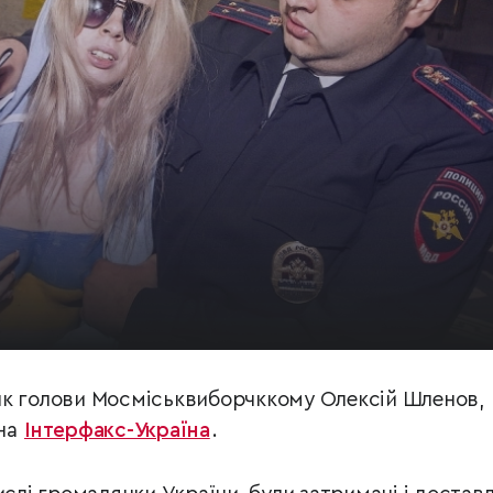
ик голови Мосміськвиборчккому Олексій Шленов,
 на
Інтерфакс-Україна
.