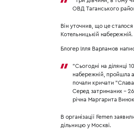
"Три дівчини, в тому ч
ОВД Таганського район
Він уточнив, що це сталося
Котельницькій набережній.
Блогер Ілля Варламов напи
"Сьогодні на ділянці 1
набережній, пройшла ак
почали кричати "Слава 
Серед затриманих – 26-
річна Маргарита Винок
В організації Femen заявил
дільницю у Москві.