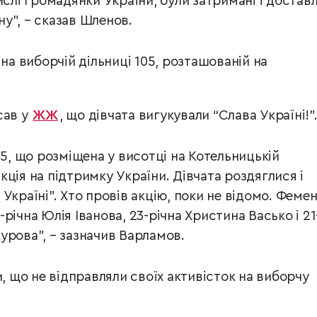
ислі громадянки України, були затримані і доставл
у", – сказав Шленов.
 на виборчій дільниці 105, розташованій на
сав у
ЖЖ
, що дівчата вигукували “Слава Україні!”
05, що розміщена у висотці на Котельницькій
ція на підтримку України. Дівчата роздяглися і
Україні". Хто провів акцію, поки не відомо. Фемен
річна Юлія Іванова, 23-річна Христина Васько і 21
урова", – зазначив Варламов.
и, що не відправляли своїх активісток на виборчу