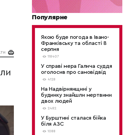
Популярне
Якою буде погода в Івано-
Франківську та області 8
серпня
АТИ
118407
У справі мера Галича суддя
али
оголосив про самовідвід
4128
На Надвірнянщині у
будинку знайшли мертвими
двох людей
2482
У Бурштині сталася бійка
біля АЗС
1088