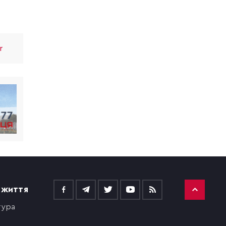
r
 ЖИТТЯ
тура