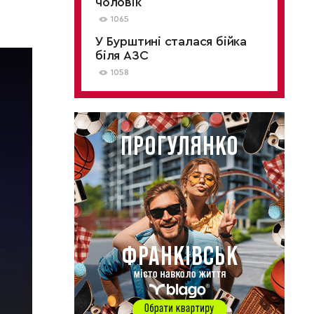
чоловік
1065
У Бурштині сталася бійка
біля АЗС
1058