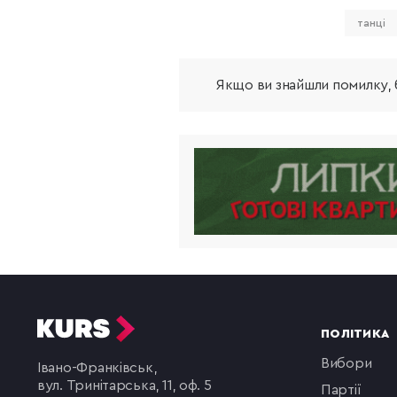
танці
Якщо ви знайшли помилку, б
ПОЛІТИКА
вибори
Івано-Франківськ,
вул. Тринітарська, 11, оф. 5
партії