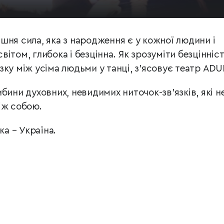
шня сила, яка з народження є у кожної людини і
 світом, глибока і безцінна. Як зрозуміти безцінніс
ку між усіма людьми у танці, з'ясовує театр ADU
бини духовних, невидимих ниточок-зв’язків, які н
іж собою.
ика
–
Україна.