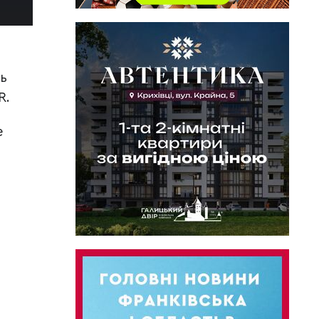
ть
R.
е