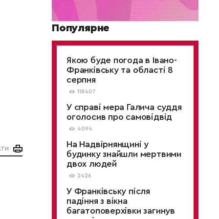
Популярне
Якою буде погода в Івано-
Франківську та області 8
серпня
118407
У справі мера Галича суддя
оголосив про самовідвід
4094
На Надвірнянщині у
АТИ
будинку знайшли мертвими
двох людей
2426
У Франківську після
падіння з вікна
багатоповерхівки загинув