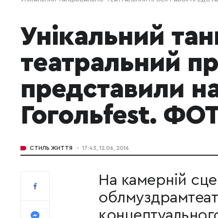
Унікальний та
театральний п
представили на
Гогольfest. ФО
СТИЛЬ ЖИТТЯ
17:43, 12.06, 2016
На камерній сце
облмуздрамтеат
концептуальног