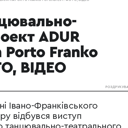
нцювально-
роект ADUR
 Porto Franko
ТО, ВІДЕО
РОЗДРУКУВ
ні Івано-Франківського
ру відбувся виступ
о танцювально-театрального