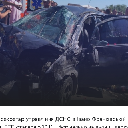
секретар управління ДСНС в Івано-Франківській
 ДТП сталася о 10.11 – формально на вулиці Івасю