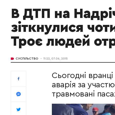
В ДТП на Надрі
зіткнулися чот
Троє людей от
СУСПІЛЬСТВО
11:22, 07.06, 2015
Сьогодні вранці
аварія за участю
травмовані паса