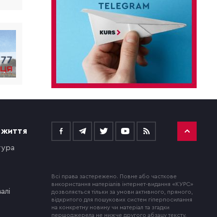
 ЖИТТЯ
тура
Всі права застережено. Повне або часткове
використання матеріалів інтернет-видання «КУРС»
алі
дозволяється тільки за умови активного, прямого,
відкритого для пошукових систем гіперпосилання
на конкретну новину чи матеріал та згадки
першоджерела не нижче другого абзацу тексту.