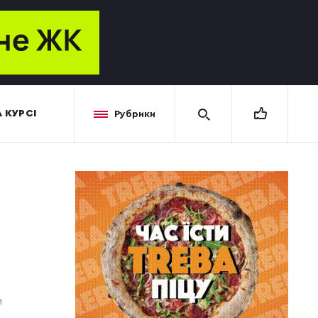
 КУРСІ
Рубрики
И