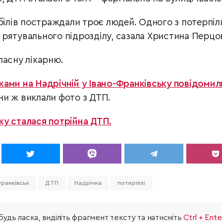
білів постраждали троє людей. Одного з потерпіл
рятувального підрозділу, сазала Христина Перцо
ласну лікарню.
ами на Надрічній у Івано-Франківську повідомил
и ж виклали фото з ДТП.
ку сталася потрійна ДТП.
Франківськ
ДТП
Надрічна
потерпілі
удь ласка, виділіть фрагмент тексту та натисніть
Ctrl + Ente