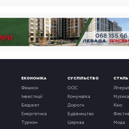
ЕКОНОМІКА
СУСПІЛЬСТВО
СТИЛЬ
фінанси
ООС
літера
інвестиції
комуналка
музика
бюджет
Дороги
кіно
енергетика
будівництво
фестив
туризм
церква
мода