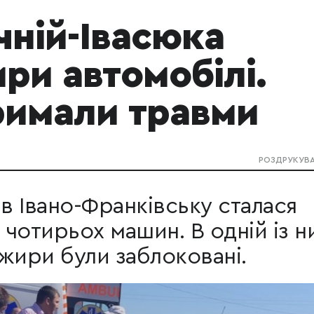
чній-Івасюка
ири автомобілі.
римали травми
РОЗДРУКУВ
 в Івано-Франківську сталася
 чотирьох машин. В одній із н
жири були заблоковані.