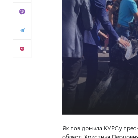
Як повідомила КУРСу прес-
області Христина Перцович,