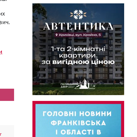
их
вич.
и
r