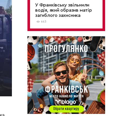
У Франківську звільнили
водія, який образив матір
загиблого захисника
663
ка.