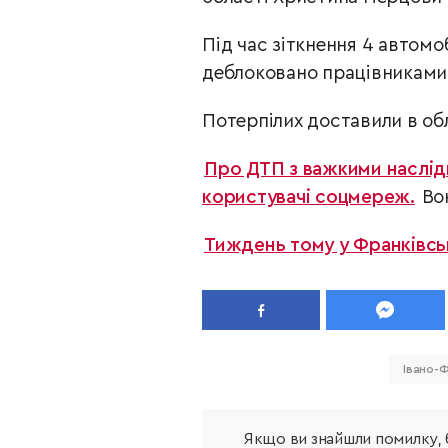
Під час зіткнення 4 автомо
деблоковано працівниками 
Потерпілих доставили в об
Про ДТП з важкими наслідк
користувачі соцмереж.
Вон
Тиждень тому у Франківсь
Івано-
Якщо ви знайшли помилку, б