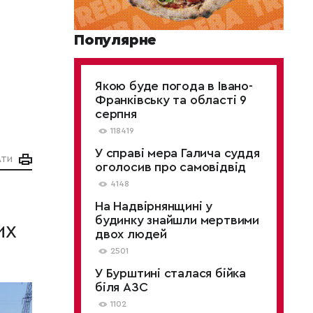
Популярне
Якою буде погода в Івано-
Франківську та області 9
серпня
118419
У справі мера Галича суддя
АТИ
оголосив про самовідвід
4148
На Надвірнянщині у
будинку знайшли мертвими
их
двох людей
2501
У Бурштині сталася бійка
біля АЗС
1102