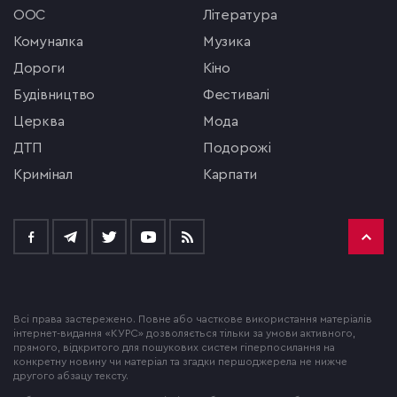
ООС
література
комуналка
музика
Дороги
кіно
будівництво
фестивалі
церква
мода
ДТП
подорожі
кримінал
Карпати
Всі права застережено. Повне або часткове використання матеріалів
інтернет-видання «КУРС» дозволяється тільки за умови активного,
прямого, відкритого для пошукових систем гіперпосилання на
конкретну новину чи матеріал та згадки першоджерела не нижче
другого абзацу тексту.