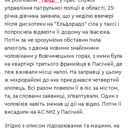
Як розповіли
"Галці"
у прес-службі
управління патрульної поліції в області, 25-
річна дівчина заявила, що у неділю ввечері
після дискотеки на "Ельдорадо" сіла у таксі і
попросила відвезти її додому на Івасюка.
Потім за не зрозумілих обставин пила
алкоголь з двома новими знайомими
чоловіками у Вовчинецьких горах, з ними була
на квартирі третього франківця в Пасічній, де
теж вживали місці напої. На заправці у цьому
ж мікрорайоні до них приєднався четвертий
хлопець. Всі разом повезли її в ліс за містом,
та, за словами заявниці, зґвалтували. Один з
чоловіків навіть знімав ці дії на відео. Потім її
висадили на АС №2 у Пасічній.
Згідно з описом підозрюваних та машини, на