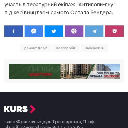
участь літературний екіпаж "Антилопи-гну"
під керівництвом самого Остапа Бендера.
ремонт доріг
велопробіг
Набережна
Івано-Франківськ,
вул. Тринітарська, 11, оф.
5
kurs.if.ua@gmail.com
+380 73 113 2025