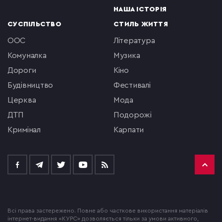
НАША ІСТОРІЯ
СУСПІЛЬСТВО
СТИЛЬ ЖИТТЯ
ООС
література
комуналка
музика
Дороги
кіно
будівництво
фестивалі
церква
мода
ДТП
подорожі
кримінал
Карпати
Всі права застережено. Повне або часткове використання матеріалів
інтернет-видання «КУРС» дозволяється тільки за умови активного,